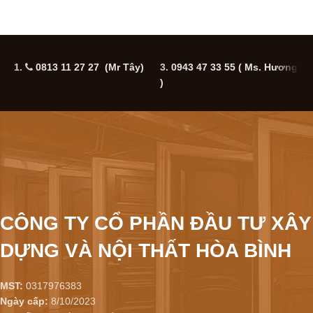
1.
0813 11 27 27 (Mr Tây)
3.
0943 47 33 55
( Ms. Hương
5
)
CÔNG TY CỔ PHẦN ĐẦU TƯ XÂY
DỰNG VÀ NỘI THẤT HÒA BÌNH
MST:
0317976383
Ngày cấp:
8/10/2023