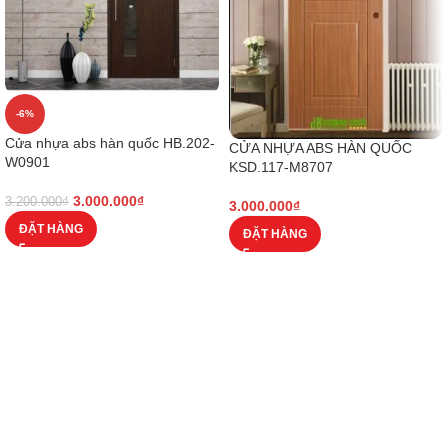
-6%
Cửa nhựa abs hàn quốc HB.202-
CỬA NHỰA ABS HÀN QUỐC
W0901
KSD.117-M8707
3.000.000
₫
3.200.000
₫
3.000.000
₫
ĐẶT HÀNG
ĐẶT HÀNG