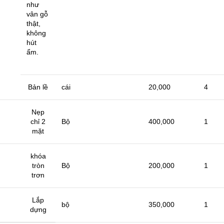
như
vân gỗ
thật,
không
hút
ẩm.
Bản lề
cái
20,000
4
Nẹp
chỉ 2
Bộ
400,000
1
mặt
khóa
tròn
Bộ
200,000
1
trơn
Lắp
bộ
350,000
1
dựng