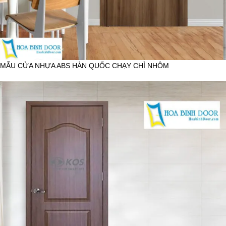
MẪU CỬA NHỰA ABS HÀN QUỐC CHẠY CHỈ NHÔM