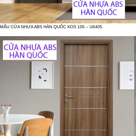
MẪU CỬA NHỰA ABS HÀN QUỐC KOS 105 – U6405