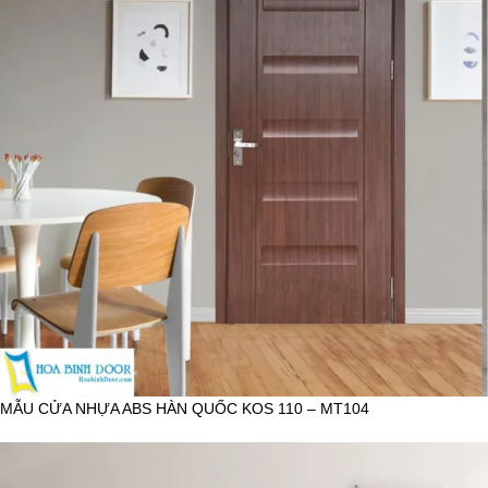
MẪU CỬA NHỰA ABS HÀN QUỐC KOS 110 – MT104