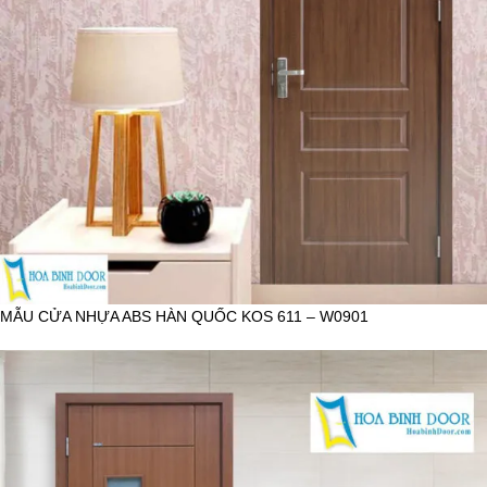
MẪU CỬA NHỰA ABS HÀN QUỐC KOS 611 – W0901