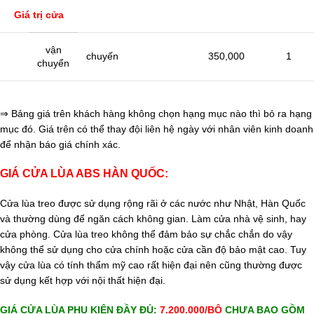
Giá trị cửa
vận
chuyến
350,000
1
chuyển
⇒ Bảng giá trên khách hàng không chọn hạng mục nào thì bỏ ra hạng
mục đó. Giá trên có thể thay đội liên hệ ngày với nhân viên kinh doanh
để nhận báo giá chính xác.
GIÁ CỬA LÙA ABS HÀN QUỐC:
Cửa lùa treo được sử dụng rộng rãi ở các nước như Nhật, Hàn Quốc
và thường dùng để ngăn cách không gian. Làm cửa nhà vệ sinh, hay
cửa phòng. Cửa lùa treo không thể đảm bảo sự chắc chắn do vậy
không thể sử dụng cho cửa chính hoặc cửa cần độ bảo mật cao. Tuy
vậy cửa lùa có tính thẩm mỹ cao rất hiện đại nên cũng thường được
sử dụng kết hợp với nội thất hiện đại.
GIÁ CỬA LÙA PHỤ KIỆN ĐẦY ĐỦ:
7.200.000/BỘ
CHƯA BAO GỒM