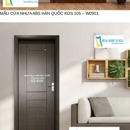
MẪU CỬA NHỰA ABS HÀN QUỐC KOS 105 – W0901