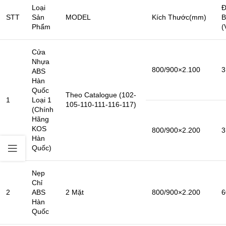
Loại
Đ
STT
Sản
MODEL
Kích Thước(mm)
B
Phẩm
(
Cửa
Nhựa
800/900×2.100
3
ABS
Hàn
Quốc
Theo Catalogue (102-
1
Loại 1
105-110-111-116-117)
(Chính
Hãng
KOS
800/900×2.200
3
Hàn
Quốc)
Nẹp
Chỉ
2
ABS
2 Mặt
800/900×2.200
6
Hàn
Quốc