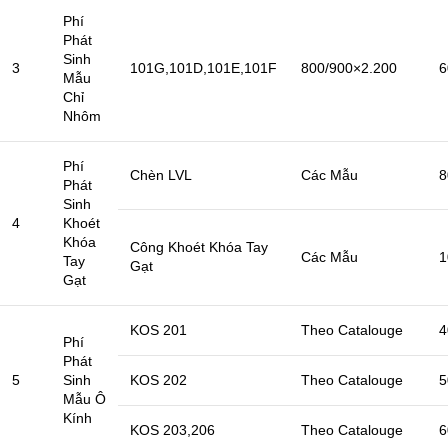
Phí
Phát
Sinh
3
101G,101D,101E,101F
800/900×2.200
6
Mẫu
Chỉ
Nhôm
Phí
Chèn LVL
Các Mẫu
8
Phát
Sinh
4
Khoét
Khóa
Công Khoét Khóa Tay
Các Mẫu
1
Tay
Gạt
Gạt
KOS 201
Theo Catalouge
4
Phí
Phát
5
Sinh
KOS 202
Theo Catalouge
5
Mẫu Ô
Kính
KOS 203,206
Theo Catalouge
6