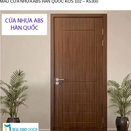
MẪU CỬA NHỰA ABS HÀN QUỐC KOS 102 – K5300