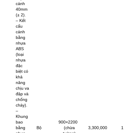
cánh
40mm
(± 2).
– Kết
cấu
cánh
bằng
nhựa
ABS
(loại
nhựa
đặc
biệt có
khả
năng
chịu va
đập và
chống
cháy).
–
Khung
bao
900×2200
bằng
Bộ
(chừa
3,300,000
1