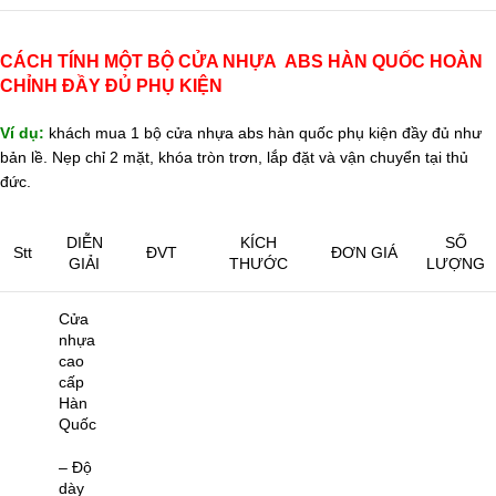
CÁCH TÍNH MỘT BỘ CỬA NHỰA ABS HÀN QUỐC HOÀN
CHỈNH ĐẦY ĐỦ PHỤ KIỆN
Ví dụ:
khách mua 1 bộ cửa nhựa abs hàn quốc phụ kiện đầy đủ như
bản lề. Nẹp chỉ 2 mặt, khóa tròn trơn, lắp đặt và vận chuyển tại thủ
đức.
DIỄN
KÍCH
SỐ
Stt
ĐVT
ĐƠN GIÁ
GIẢI
THƯỚC
LƯỢNG
Cửa
nhựa
cao
cấp
Hàn
Quốc
– Độ
dày