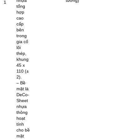
nhựa
tường)
1
tổng
hợp
cao
cấp
bên
trong
gia cố
lõi
thép,
khung
45 x
110 (±
2).
– Bề
mặt là
DeCo-
Sheet
nhựa
thông
hoạt
tính
cho bề
mặt