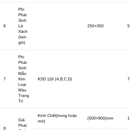
Phí
Phát
Sinh
6
Lá
250×350
5
Xách
(lam
gió)
Phí
Phát
Sinh
Mẫu
7
Kim
KSD 116 (A,B,C,D)
7
Loại
Màu
Trang
Trí
Kính Chết(trong hoặc
(500×900)mm
1
Giá
mờ)
Phát
8