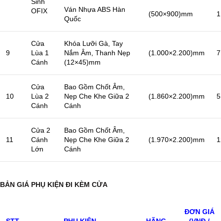
Sinh
Ván Nhựa ABS Hàn
OFIX
(500×900)mm
1
Quốc
Cửa
Khóa Lưỡi Gà, Tay
9
Lùa 1
Nắm Âm, Thanh Nẹp
(1.000×2.200)mm
7
Cánh
(12×45)mm
Cửa
Bao Gồm Chốt Âm,
10
Lùa 2
Nẹp Che Khe Giữa 2
(1.860×2.200)mm
5
Cánh
Cánh
Cửa 2
Bao Gồm Chốt Âm,
11
Cánh
Nẹp Che Khe Giữa 2
(1.970×2.200)mm
1
Lớn
Cánh
BẢN GIÁ PHỤ KIỆN ĐI KÈM CỬA
ĐƠN GIÁ
STT
PHỤ KIỆN
HÃNG
(VNĐ /