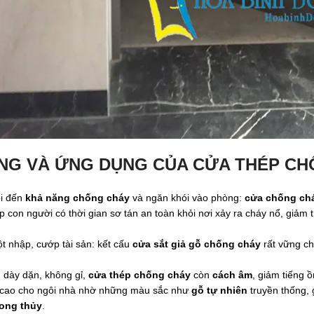
NG VÀ ỨNG DỤNG CỦA CỬA THÉP CH
ói đến
khả năng chống cháy
và ngăn khói vào phòng:
cửa chống ch
 con người có thời gian sơ tán an toàn khỏi nơi xảy ra cháy nổ, giảm th
t nhập, cướp tài sản: kết cấu
cửa sắt giả gỗ chống cháy
rất vững ch
p
dày dặn, không gỉ,
cửa thép chống cháy
còn
cách âm
, giảm tiếng ồ
 cao cho ngôi nhà nhờ những màu sắc như
gỗ tự nhiên
truyền thống, 
hong thủy
.