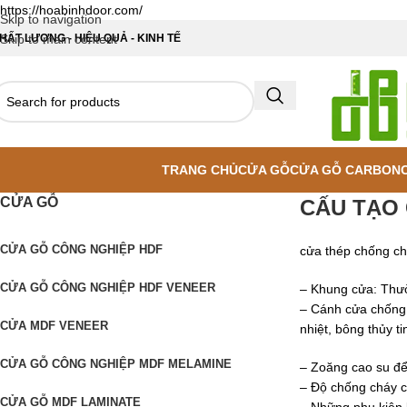
https://hoabinhdoor.com/
Skip to navigation
HẤT LƯỢNG - HIỆU QUẢ - KINH TẾ
Skip to main content
TRANG CHỦ
CỬA GỖ
CỬA GỖ CARBON
CỬA GỖ
CẤU TẠO
CỬA GỖ CÔNG NGHIỆP HDF
cửa thép chống c
CỬA GỖ CÔNG NGHIỆP HDF VENEER
– Khung cửa: Thườn
– Cánh cửa chống 
CỬA MDF VENEER
nhiệt, bông thủy ti
CỬA GỖ CÔNG NGHIỆP MDF MELAMINE
– Zoăng cao su để n
– Độ chống cháy c
CỬA GỖ MDF LAMINATE