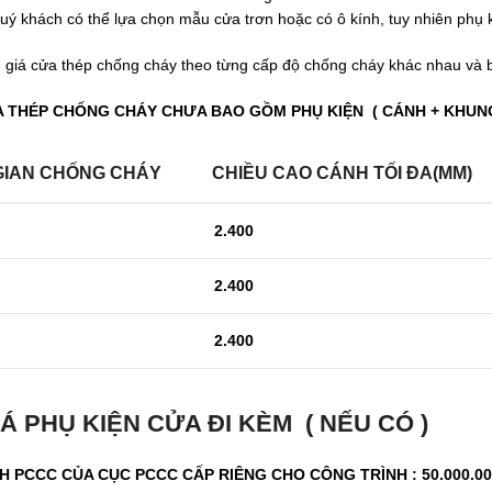
quý khách có thể lựa chọn mẫu cửa trơn hoặc có ô kính, tuy nhiên phụ k
 giá cửa thép chống cháy theo từng cấp độ chống cháy khác nhau và 
A THÉP CHỐNG CHÁY CHƯA BAO GỒM PHỤ KIỆN ( CÁNH + KHUN
GIAN
CHỐNG CHÁY
CHIỀU CAO CÁNH TỐI ĐA
(MM)
2.400
2.400
2.400
Á PHỤ KIỆN CỬA ĐI KÈM ( NẾU CÓ )
NH PCCC CỦA CỤC PCCC CẤP RIÊNG CHO CÔNG TRÌNH : 50.000.