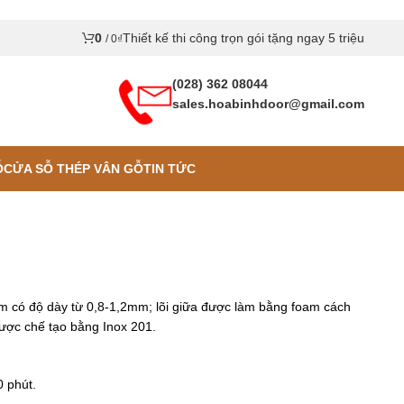
0
Thiết kế thi công trọn gói tặng ngay 5 triệu
/
0
₫
(028) 362 08044
sales.hoabinhdoor@gmail.com
Ỗ
CỬA SỖ THÉP VÂN GỖ
TIN TỨC
ấm có độ dày từ 0,8-1,2mm; lõi giữa được làm bằng foam cách
ược chế tạo bằng Inox 201.
 phút.