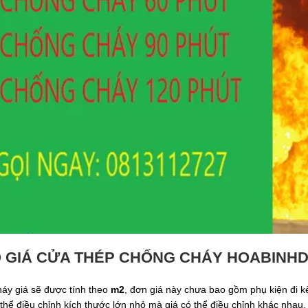
 GIÁ CỬA THÉP CHỐNG CHÁY HOABINHD
áy giá sẽ được tính theo
m2
, đơn giá này chưa bao gồm phụ kiện đi kè
thể điều chỉnh kích thước lớn nhỏ mà giá có thể điều chỉnh khác nhau.