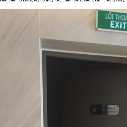
kèm theo: Ổ khóa, tay co thủy lực, thanh thoát hiểm, kính chống cháy