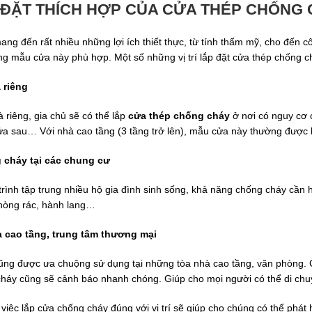
P ĐẶT THÍCH HỢP CỦA CỬA THÉP CHỐNG
g đến rất nhiều những lợi ích thiết thực, từ tính thẩm mỹ, cho đến c
ng mẫu cửa này phù hợp. Một số những vị trí lắp đặt cửa thép chống c
 riêng
 riêng, gia chủ sẽ có thể lắp
cửa thép chống chá
y
ở nơi có nguy cơ 
ửa sau… Với nhà cao tầng (3 tầng trở lên), mẫu cửa này thường được 
 cháy tại các chung cư
trình tập trung nhiều hộ gia đình sinh sống, khả năng chống cháy cần
 phòng rác, hành lang…
à cao tầng, trung tâm thương mại
ng được ưa chuộng sử dụng tại những tòa nhà cao tầng, văn phòng. Ch
cháy cũng sẽ cảnh báo nhanh chóng. Giúp cho mọi người có thể di ch
 việc lắp cửa chống cháy đúng với vị trí sẽ giúp cho chúng có thể phá