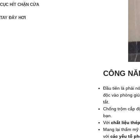
CỤC HÍT CHẶN CỬA
TAY ĐẨY HƠI
CÔNG NĂ
Đầu tiên là phải n
độc vào phòng giúp
tắt.
Chống trộm cắp độ
bạn.
Với
chất liệu thé
Mang lại thẩm mỹ
với
các yếu tố p