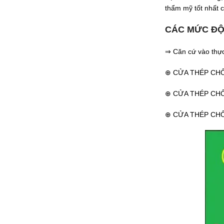
thẩm mỹ tốt nhất c
CÁC MỨC ĐỘ
⇒ Căn cứ vào thực
⊕ CỬA THÉP CH
⊕ CỬA THÉP CH
⊕ CỬA THÉP CH