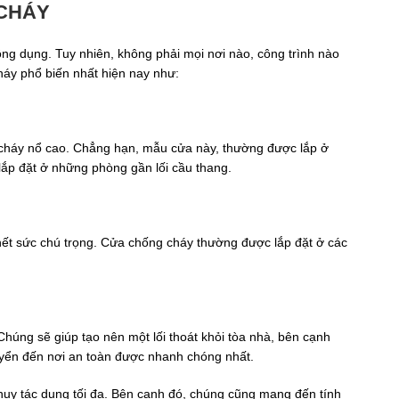
 CHÁY
ông dụng. Tuy nhiên, không phải mọi nơi nào, công trình nào
háy phổ biến nhất hiện nay như:
cháy nổ cao. Chẳng hạn, mẫu cửa này, thường được lắp ở
lắp đặt ở những phòng gần lối cầu thang.
 hết sức chú trọng. Cửa chống cháy thường được lắp đặt ở các
úng sẽ giúp tạo nên một lối thoát khỏi tòa nhà, bên cạnh
uyển đến nơi an toàn được nhanh chóng nhất.
t huy tác dụng tối đa. Bên cạnh đó, chúng cũng mang đến tính