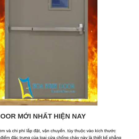
OOR MỚI NHẤT HIỆN NAY
m và chi phí lắp đặt, vận chuyển. tùy thuộc vào kích thước
 điểm đặc trưng của loại cửa chống cháy này là thiết kế phẳng