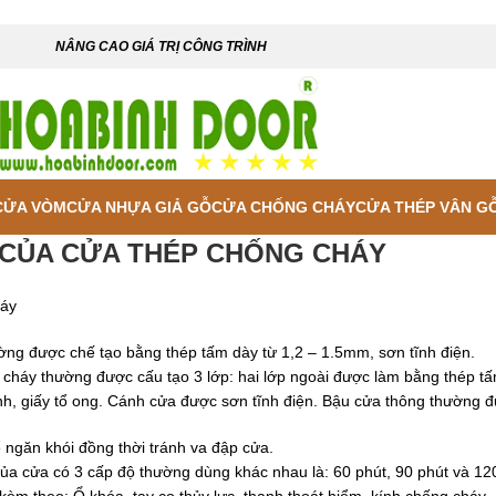
NÂNG CAO GIÁ TRỊ CÔNG TRÌNH
CỬA VÒM
CỬA NHỰA GIẢ GỖ
CỬA CHỐNG CHÁY
CỬA THÉP VÂN G
 CỦA CỬA THÉP CHỐNG CHÁY
háy
g được chế tạo bằng thép tấm dày từ 1,2 – 1.5mm, sơn tĩnh điện.
cháy thường được cấu tạo 3 lớp: hai lớp ngoài được làm bằng thép t
nh, giấy tổ ong. Cánh cửa được sơn tĩnh điện. Bậu cửa thông thường đ
găn khói đồng thời tránh va đập cửa.
ủa cửa có 3 cấp độ thường dùng khác nhau là: 60 phút, 90 phút và 120