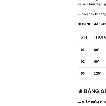
và sơn tĩnh điện. 
⇒ Sau đây là bảng
⊕ BẢNG GIÁ CỬ
STT
THỜI 
01
60′
02
90′
03
120′
⊕ BẢNG GI
⇒ GIẤY KIỂM ĐỊ