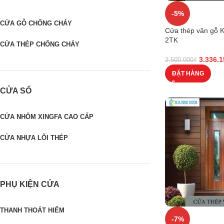
-5%
CỬA GỖ CHỐNG CHÁY
Cửa thép vân gỗ 
2TK
CỬA THÉP CHỐNG CHÁY
3.336.1
3.500.000
₫
ĐẶT HÀNG
CỬA SỔ
CỬA NHÔM XINGFA CAO CẤP
CỬA NHỰA LÕI THÉP
PHỤ KIỆN CỬA
THANH THOÁT HIỂM
-7%