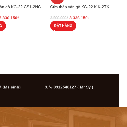
vân gỗ KG-22.CS1-2NC
Cửa thép vân gỗ KG-22.K.K-2TK
3.336.150
₫
3.336.150
₫
3.500.000
₫
G
ĐẶT HÀNG
 (Ms sinh)
9.
0912548127 ( Mr Sỹ )
10.