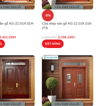
-5%
vân gỗ KG-22.01H.01H-
Cửa thép vân gỗ KG-22.01K.01K-
2TK
3.421.250
₫
3.336.150
₫
3.500.000
₫
G
ĐẶT HÀNG