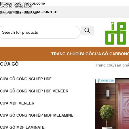
https://hoabinhdoor.com/
Skip to navigation
HẤT LƯỢNG - HIỆU QUẢ - KINH TẾ
Skip to main content
TRANG CHỦ
CỬA GỖ
CỬA GỖ CARBON
CỬA GỖ
Trang chủ
/
sản ph
CỬA GỖ CÔNG NGHIỆP HDF
CỬA GỖ CÔNG NGHIỆP HDF VENEER
CỬA MDF VENEER
CỬA GỖ CÔNG NGHIỆP MDF MELAMINE
CỬA GỖ MDF LAMINATE