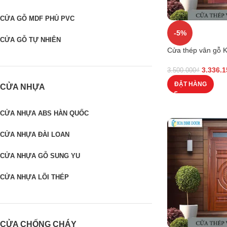
CỬA GỖ MDF PHỦ PVC
-5%
CỬA GỖ TỰ NHIÊN
Cửa thép vân gỗ 
3.336.1
3.500.000
₫
ĐẶT HÀNG
CỬA NHỰA
CỬA NHỰA ABS HÀN QUỐC
CỬA NHỰA ĐÀI LOAN
CỬA NHỰA GỖ SUNG YU
CỬA NHỰA LÕI THÉP
CỬA CHỐNG CHÁY