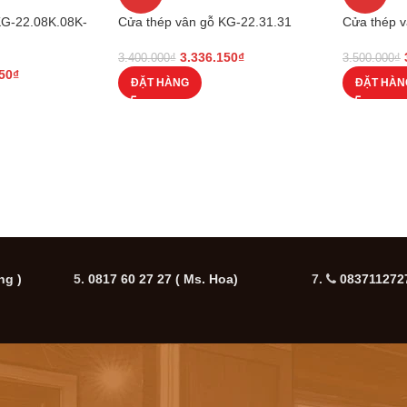
KG-22.08K.08K-
Cửa thép vân gỗ KG-22.31.31
Cửa thép 
3.336.150
₫
3.400.000
₫
3.500.000
₫
50
₫
ĐẶT HÀNG
ĐẶT HÀN
ng )
5.
0817 60 27 27
( Ms. Hoa)
7.
0837112727