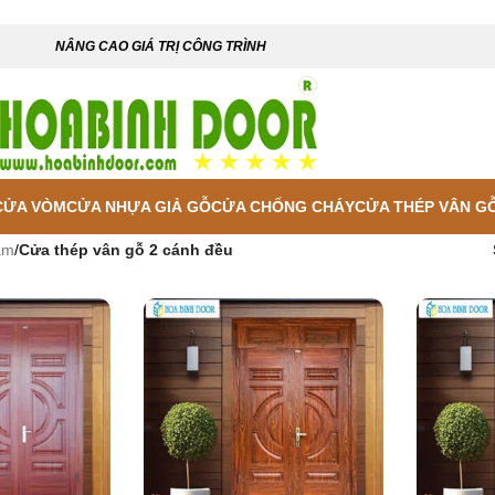
NÂNG CAO GIÁ TRỊ CÔNG TRÌNH
CỬA VÒM
CỬA NHỰA GIẢ GỖ
CỬA CHỐNG CHÁY
CỬA THÉP VÂN G
ẩm
/
Cửa thép vân gỗ 2 cánh đều