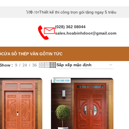
0
Thiết kế thi công trọn gói tặng ngay 5 triệu
/
0
₫
(028) 362 08044
sales.hoabinhdoor@gmail.com
Ỗ
CỬA SỖ THÉP VÂN GỖ
TIN TỨC
Show
9
24
36