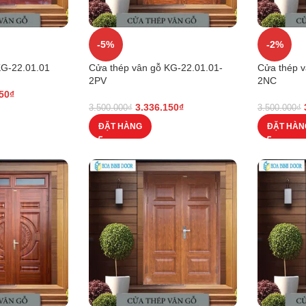
-5%
-2%
KG-22.01.01
Cửa thép vân gỗ KG-22.01.01-
Cửa thép 
2PV
2NC
50
₫
3.336.150
₫
3.500.000
₫
3.500.000
₫
ĐẶT HÀNG
ĐẶT HÀN