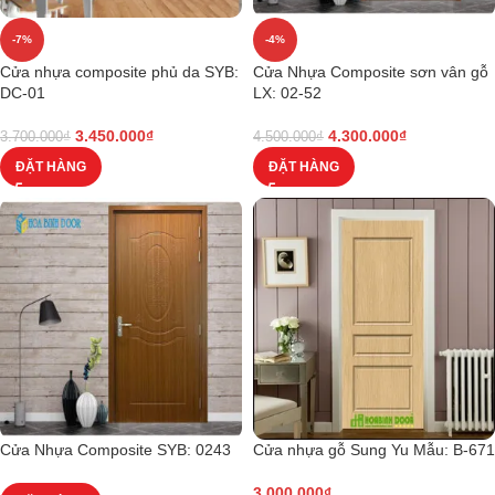
-7%
-4%
Cửa nhựa composite phủ da SYB:
Cửa Nhựa Composite sơn vân gỗ
DC-01
LX: 02-52
3.450.000
₫
4.300.000
₫
3.700.000
₫
4.500.000
₫
ĐẶT HÀNG
ĐẶT HÀNG
Cửa Nhựa Composite SYB: 0243
Cửa nhựa gỗ Sung Yu Mẫu: B-671
3.000.000
₫