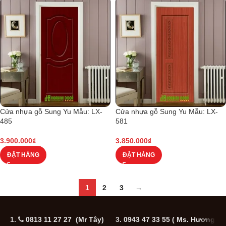
Cửa nhựa gỗ Sung Yu Mẫu: LX-
Cửa nhựa gỗ Sung Yu Mẫu: LX-
485
581
3.900.000
₫
3.850.000
₫
ĐẶT HÀNG
ĐẶT HÀNG
1
2
3
→
1.
0813 11 27 27 (Mr Tây)
3.
0943 47 33 55
( Ms. Hương
5