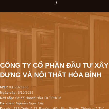
)
CÔNG TY CỔ PHẦN ĐẦU TƯ XÂY
DỰNG VÀ NỘI THẤT HÒA BÌNH
MST:
0317976383
Ngày cấp:
8/10/2023
Nơi cấp:
Sở Kế Hoạch Đầu Tư TPHCM
Đại diện:
Nguyễn Ngọc Tây
Địa chỉ:
639 Quốc lộ 13, Phường Hiệp Bình Phước, Thành phố Thủ