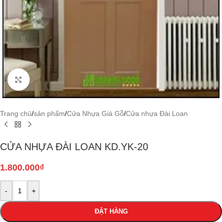
Click to enlarge
Trang chủ
/
sản phẩm
/
Cửa Nhựa Giả Gỗ
/
Cửa nhựa Đài Loan
CỬA NHỰA ĐÀI LOAN KD.YK-20
1.800.000
₫
-
+
ĐẶT HÀNG