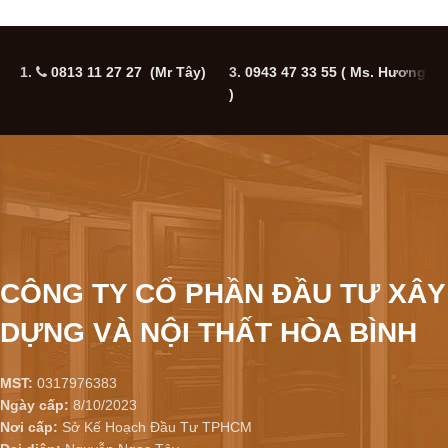
1.
0813 11 27 27 (Mr Tây)
3.
0943 47 33 55
( Ms. Hương
5
)
CÔNG TY CỔ PHẦN ĐẦU TƯ XÂY
DỰNG VÀ NỘI THẤT HÒA BÌNH
MST:
0317976383
Ngày cấp:
8/10/2023
Nơi cấp:
Sở Kế Hoạch Đầu Tư TPHCM