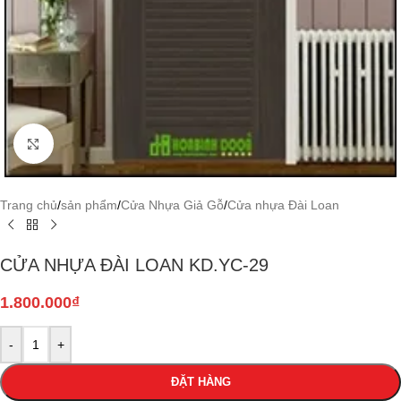
Click to enlarge
Trang chủ
/
sản phẩm
/
Cửa Nhựa Giả Gỗ
/
Cửa nhựa Đài Loan
CỬA NHỰA ĐÀI LOAN KD.YC-29
1.800.000
₫
-
+
ĐẶT HÀNG