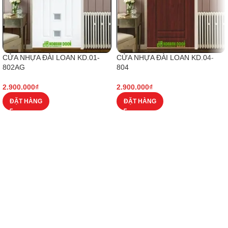
CỬA NHỰA ĐÀI LOAN KD.01-
CỬA NHỰA ĐÀI LOAN KD.04-
802AG
804
2.900.000
₫
2.900.000
₫
ĐẶT HÀNG
ĐẶT HÀNG