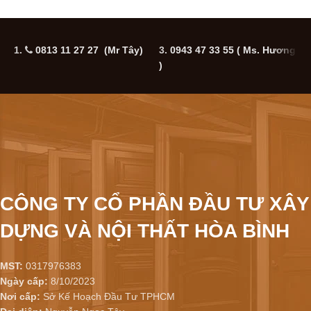
1.
0813 11 27 27 (Mr Tây)
3.
0943 47 33 55
( Ms. Hương
5
)
CÔNG TY CỔ PHẦN ĐẦU TƯ XÂY
DỰNG VÀ NỘI THẤT HÒA BÌNH
MST:
0317976383
Ngày cấp:
8/10/2023
Nơi cấp:
Sở Kế Hoạch Đầu Tư TPHCM