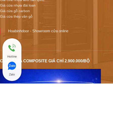
Giá cửa nhựa đài loan
Giá cửa gỗ carbon
Giá cửa thép vân gỗ
Hoabinhdoor - Showroom cửa online
Hotline
CỬA NHỰA COMPOSITE GIÁ CHỈ 2.900.000/BỘ
Zalo