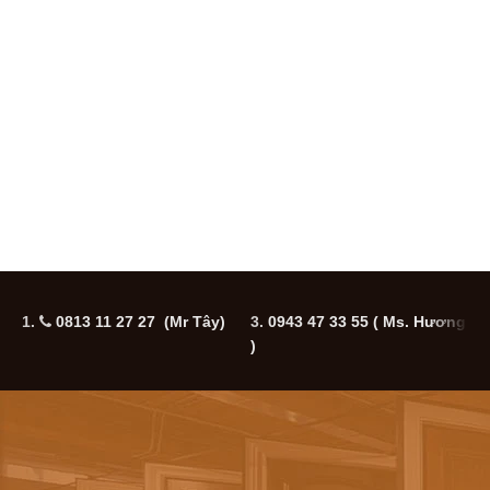
1.
0813 11 27 27 (Mr Tây)
3.
0943 47 33 55
( Ms. Hương
5
)