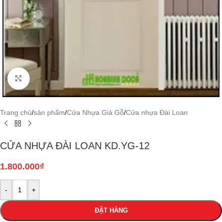
Click to enlarge
Trang chủ
/
sản phẩm
/
Cửa Nhựa Giả Gỗ
/
Cửa nhựa Đài Loan
CỬA NHỰA ĐÀI LOAN KD.YG-12
1.800.000
₫
-
+
ĐẶT HÀNG