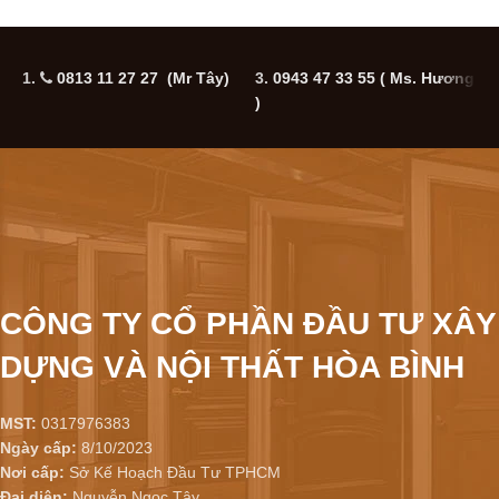
1.
0813 11 27 27 (Mr Tây)
3.
0943 47 33 55
( Ms. Hương
5
)
CÔNG TY CỔ PHẦN ĐẦU TƯ XÂY
DỰNG VÀ NỘI THẤT HÒA BÌNH
MST:
0317976383
Ngày cấp:
8/10/2023
Nơi cấp:
Sở Kế Hoạch Đầu Tư TPHCM
Đại diện:
Nguyễn Ngọc Tây