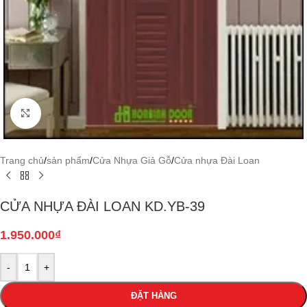
Click to enlarge
Trang chủ
/
sản phẩm
/
Cửa Nhựa Giả Gỗ
/
Cửa nhựa Đài Loan
CỬA NHỰA ĐÀI LOAN KD.YB-39
1.950.000
₫
-
+
ĐẶT HÀNG