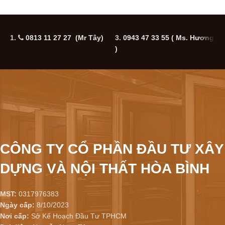
1.
0813 11 27 27 (Mr Tây)
3.
0943 47 33 55
( Ms. Hương
5
)
CÔNG TY CỔ PHẦN ĐẦU TƯ XÂY
DỰNG VÀ NỘI THẤT HÒA BÌNH
MST:
0317976383
Ngày cấp:
8/10/2023
Nơi cấp:
Sở Kế Hoạch Đầu Tư TPHCM