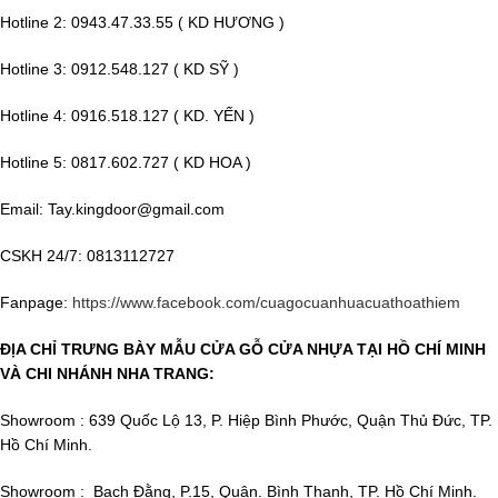
Hotline 2: 0943.47.33.55 ( KD HƯƠNG )
Hotline 3: 0912.548.127 ( KD SỸ )
Hotline 4: 0916.518.127 ( KD. YẾN )
Hotline 5: 0817.602.727 ( KD HOA )
Email: Tay.kingdoor@gmail.com
CSKH 24/7: 0813112727
Fanpage:
https://www.facebook.com/cuagocuanhuacuathoathiem
ĐỊA CHỈ TRƯNG BÀY MẪU CỬA GỖ CỬA NHỰA TẠI HỒ CHÍ MINH
VÀ CHI NHÁNH NHA TRANG:
Showroom : 639 Quốc Lộ 13, P. Hiệp Bình Phước, Quận Thủ Đức, TP.
Hồ Chí Minh.
Showroom : Bạch Đằng, P.15, Quận. Bình Thạnh, TP. Hồ Chí Minh.