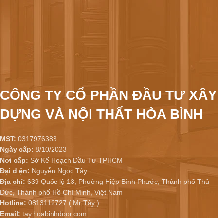
CÔNG TY CỔ PHẦN ĐẦU TƯ XÂY
DỰNG VÀ NỘI THẤT HÒA BÌNH
MST:
0317976383
Ngày cấp:
8/10/2023
Nơi cấp:
Sở Kế Hoạch Đầu Tư TPHCM
Đại diện:
Nguyễn Ngọc Tây
Địa chỉ:
639 Quốc lộ 13, Phường Hiệp Bình Phước, Thành phố Thủ
Đức, Thành phố Hồ Chí Minh, Việt Nam
Hotline:
0813112727 ( Mr Tây )
Email:
tay.hoabinhdoor.com