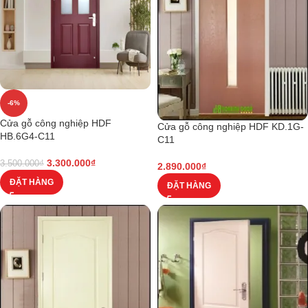
-6%
Cửa gỗ công nghiệp HDF
Cửa gỗ công nghiệp HDF KD.1G-
HB.6G4-C11
C11
3.300.000
₫
3.500.000
₫
2.890.000
₫
ĐẶT HÀNG
ĐẶT HÀNG