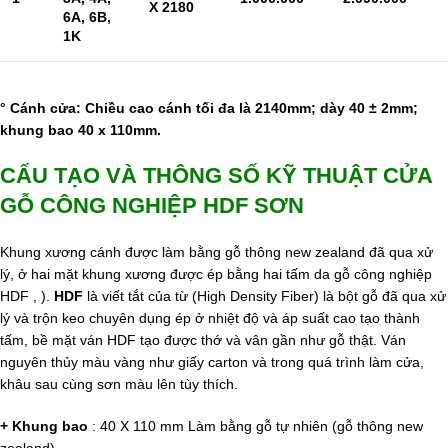
X 2180
6A, 6B,
1K
° Cánh cửa: Chiều cao cánh tối đa là 2140mm; dày 40 ± 2mm;
khung bao 40 x 110mm.
CẤU TẠO VÀ THÔNG SỐ KỸ THUẬT
CỬA
GỖ CÔNG NGHIỆP
HDF SƠN
Khung xương cánh được làm bằng gỗ thông new zealand đã qua xử
lý, ở hai mặt khung xương được ép bằng hai tấm da gỗ công nghiệp
HDF , ).
HDF
là viết tắt của từ (High Density Fiber) là bột gỗ đã qua xử
lý và trộn keo chuyên dụng ép ở nhiệt độ và áp suất cao tạo thành
tấm, bề mặt ván HDF tạo được thớ và vân gần như gỗ thật. Ván
nguyên thủy màu vàng như giấy carton và trong quá trình làm cửa,
khâu sau cùng sơn màu lên tùy thích.
+ Khung bao
: 40 X 110 mm Làm bằng gỗ tự nhiên (gỗ thông new