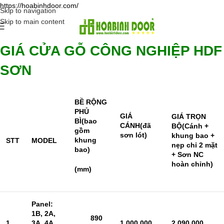
https://hoabinhdoor.com/
Skip to navigation
Skip to main content
GIÁ
CỬA GỖ CÔNG NGHIỆP
HDF
SƠN
BỀ RỘNG
PHỦ
GIÁ
GIÁ TRỌN
BÌ
(bao
CÁNH
(đã
BỘ
(Cánh +
gồm
sơn lót)
khung bao +
khung
STT
MODEL
nẹp chỉ 2 mặt
bao)
+ Sơn NC
hoàn chỉnh)
(mm)
Panel:
1B, 2A,
890
1
3A, 4A,
1.000.000
2.090.000