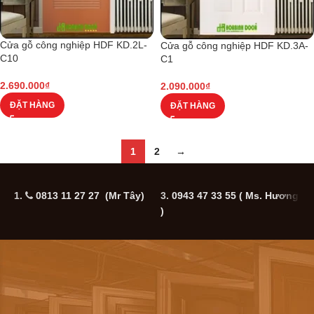
Cửa gỗ công nghiệp HDF KD.2L-
Cửa gỗ công nghiệp HDF KD.3A-
C10
C1
2.690.000
₫
2.090.000
₫
ĐẶT HÀNG
ĐẶT HÀNG
1
2
→
1.
0813 11 27 27 (Mr Tây)
3.
0943 47 33 55
( Ms. Hương
5
)