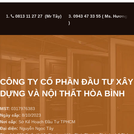
1.
0813 11 27 27 (Mr Tây)
3.
0943 47 33 55
( Ms. Hương
5
)
CÔNG TY CỔ PHẦN ĐẦU TƯ XÂY
DỰNG VÀ NỘI THẤT HÒA BÌNH
MST:
0317976383
Ngày cấp:
8/10/2023
Nơi cấp:
Sở Kế Hoạch Đầu Tư TPHCM
Đại diện:
Nguyễn Ngọc Tây