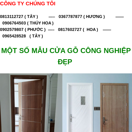
CÔNG TY CHÚNG TÔI
0813112727
( TÂY ) —–
0367787877 ( HƯƠNG ) ——
0906764503 ( THÚY HOA )
0902579807 ( PHƯỚC ) —– 0817602727 ( HOA ) ——
0965428528 ( TÂY )
MỘT SỐ MẪU CỬA GỖ CÔNG NGHIỆP
ĐẸP