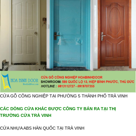
CỬA GỖ CÔNG NGHIỆP TẠI PHƯỜNG 5 THÀNH PHỐ TRÀ VINH
CÁC DÒNG CỬA KHÁC ĐƯỢC CÔNG TY BÁN RA TẠI THỊ
TRƯỜNG CỬA TRÀ VINH
CỬA NHỰA ABS HÀN QUỐC TẠI TRÀ VINH