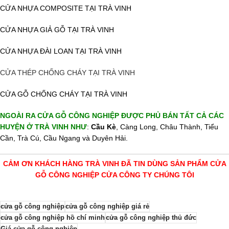
CỬA NHỰA COMPOSITE TẠI TRÀ VINH
CỬA NHỰA GIẢ GỖ TẠI TRÀ VINH
CỬA NHỰA ĐÀI LOAN TẠI TRÀ VINH
CỬA THÉP CHỐNG CHÁY TẠI TRÀ VINH
CỬA GỖ CHỐNG CHÁY TẠI TRÀ VINH
NGOÀI RA CỬA GỖ CÔNG NGHIỆP ĐƯỢC PHỦ BÁN TẤT CẢ CÁC
HUYỆN Ở TRÀ VINH NHƯ
:
Cầu Kè
, Càng Long, Châu Thành, Tiểu
Cần, Trà Cú, Cầu Ngang và Duyên Hải.
CẢM ƠN KHÁCH HÀNG TRÀ VINH ĐÃ TIN DÙNG SẢN PHẨM CỬA
GỖ CÔNG NGHIỆP CỬA CÔNG TY CHÚNG TÔI
cửa gỗ công nghiệp
cửa gỗ công nghiệp giá rẻ
cửa gỗ công nghiệp hồ chí minh
cửa gỗ công nghiệp thủ đức