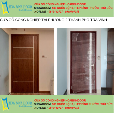
CỬA GỖ CÔNG NGHIỆP TẠI PHƯỜNG 2 THÀNH PHỐ TRÀ VINH