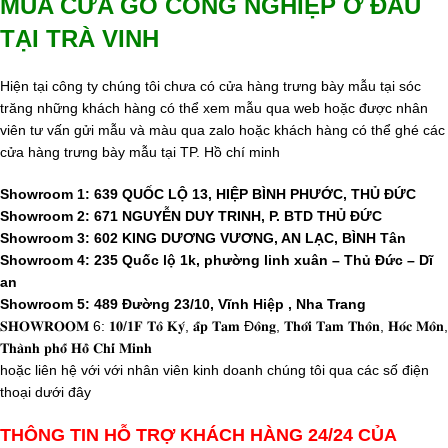
MUA CỬA GỖ CÔNG NGHIỆP Ở ĐÂU
TẠI TRÀ VINH
Hiện tại công ty chúng tôi chưa có cửa hàng trưng bày mẫu tại sóc
trăng những khách hàng có thể xem mẫu qua web hoặc được nhân
viên tư vấn gửi mẫu và màu qua zalo hoặc khách hàng có thể ghé các
cửa hàng trưng bày mẫu tại TP. Hồ chí minh
Showroom 1: 639 QUỐC LỘ 13, HIỆP BÌNH PHƯỚC, THỦ ĐỨC
Showroom 2: 671 NGUYỄN DUY TRINH, P. BTD THỦ ĐỨC
Showroom 3: 602 KING DƯƠNG VƯƠNG, AN LẠC, BÌNH Tân
Showroom 4: 235 Quốc lộ 1k, phường linh xuân – Thủ Đức – Dĩ
an
Showroom 5: 489 Đường 23/10, Vĩnh Hiệp , Nha Trang
𝐒𝐇𝐎𝐖𝐑𝐎𝐎𝐌 6: 𝟏𝟎/𝟏𝐅 𝐓𝐨̂ 𝐊𝐲́, 𝐚̂́𝐩 𝐓𝐚𝐦 Đ𝐨̂𝐧𝐠, 𝐓𝐡𝐨̛́𝐢 𝐓𝐚𝐦 𝐓𝐡𝐨̂𝐧, 𝐇𝐨́𝐜 𝐌𝐨̂𝐧,
𝐓𝐡𝐚̀𝐧𝐡 𝐩𝐡𝐨̂́ 𝐇𝐨̂̀ 𝐂𝐡𝐢́ 𝐌𝐢𝐧𝐡
hoặc liên hệ với với nhân viên kinh doanh chúng tôi qua các số điện
thoại dưới đây
THÔNG TIN HỖ TRỢ KHÁCH HÀNG 24/24 CỦA