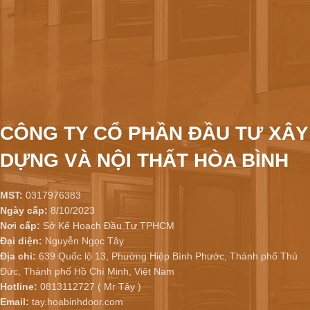
CÔNG TY CỔ PHẦN ĐẦU TƯ XÂY
DỰNG VÀ NỘI THẤT HÒA BÌNH
MST:
0317976383
Ngày cấp:
8/10/2023
Nơi cấp:
Sở Kế Hoạch Đầu Tư TPHCM
Đại diện:
Nguyễn Ngọc Tây
Địa chỉ:
639 Quốc lộ 13, Phường Hiệp Bình Phước, Thành phố Thủ
Đức, Thành phố Hồ Chí Minh, Việt Nam
Hotline:
0813112727 ( Mr Tây )
Email:
tay.hoabinhdoor.com