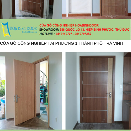
CỬA GỖ CÔNG NGHIỆP TẠI PHƯỜNG 1 THÀNH PHỐ TRÀ VINH