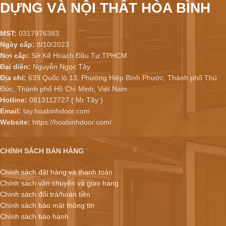
DỰNG VÀ NỘI THẤT HÒA BÌNH
MST:
0317976383
Ngày cấp:
8/10/2023
Nơi cấp:
Sở Kế Hoạch Đầu Tư TPHCM
Đại diện:
Nguyễn Ngọc Tây
Địa chỉ:
639 Quốc lộ 13, Phường Hiệp Bình Phước, Thành phố Thủ
Đức, Thành phố Hồ Chí Minh, Việt Nam
Hotline:
0813112727 ( Mr Tây )
Email:
tay.hoabinhdoor.com
Website:
https://hoabinhdoor.com/
CHÍNH SÁCH BÁN HÀNG
Chính sách đặt hàng và thanh toán
Chính sách vận chuyển và giao hàng
Chính sách đổi trả/hoàn tiền
Chính sách bảo mật thông tin
Chính sách bảo hành