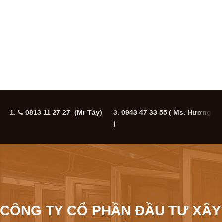
1.
0813 11 27 27 (Mr Tây)
3.
0943 47 33 55
( Ms. Hương
5
)
CÔNG TY CỔ PHẦN ĐẦU TƯ XÂY