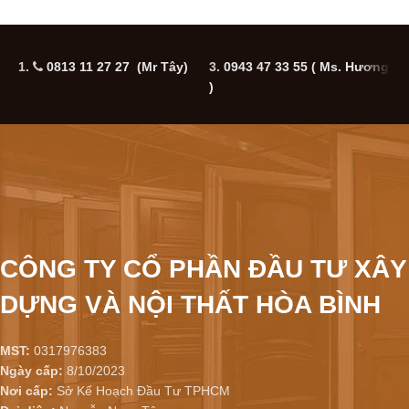
1.
0813 11 27 27 (Mr Tây)
3.
0943 47 33 55
( Ms. Hương
5
)
CÔNG TY CỔ PHẦN ĐẦU TƯ XÂY
DỰNG VÀ NỘI THẤT HÒA BÌNH
MST:
0317976383
Ngày cấp:
8/10/2023
Nơi cấp:
Sở Kế Hoạch Đầu Tư TPHCM