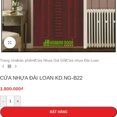
Click to enlarge
Trang chủ
/
sản phẩm
/
Cửa Nhựa Giả Gỗ
/
Cửa nhựa Đài Loan
CỬA NHỰA ĐÀI LOAN KD.NG-B22
1.800.000
₫
-
+
ĐẶT HÀNG