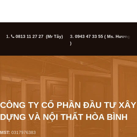
1.
0813 11 27 27 (Mr Tây)
3.
0943 47 33 55
( Ms. Hương
5
)
CÔNG TY CỔ PHẦN ĐẦU TƯ XÂY
DỰNG VÀ NỘI THẤT HÒA BÌNH
MST:
0317976383