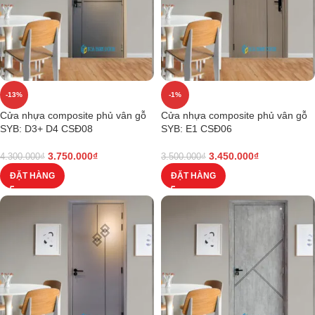
-13%
-1%
Cửa nhựa composite phủ vân gỗ
Cửa nhựa composite phủ vân gỗ
SYB: D3+ D4 CSĐ08
SYB: E1 CSĐ06
3.750.000
₫
3.450.000
₫
4.300.000
₫
3.500.000
₫
ĐẶT HÀNG
ĐẶT HÀNG