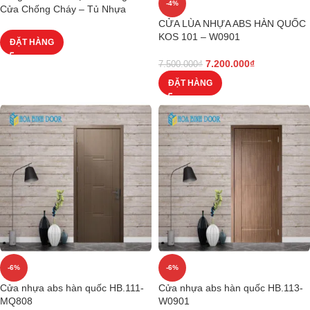
-4%
Cửa Chống Cháy – Tủ Nhựa
CỬA LÙA NHỰA ABS HÀN QUỐC
KOS 101 – W0901
ĐẶT HÀNG
7.200.000
₫
7.500.000
₫
ĐẶT HÀNG
-6%
-6%
Cửa nhựa abs hàn quốc HB.111-
Cửa nhựa abs hàn quốc HB.113-
MQ808
W0901