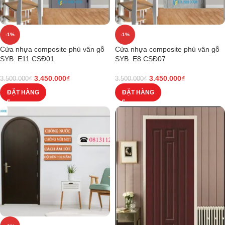
-1%
-1%
Cửa nhựa composite phủ vân gỗ
Cửa nhựa composite phủ vân gỗ
SYB: E11 CSĐ01
SYB: E8 CSĐ07
3.450.000
₫
3.450.000
₫
3.500.000
₫
3.500.000
₫
ĐẶT HÀNG
ĐẶT HÀNG