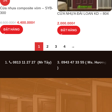
-2%
Cửa nhựa composite vòm – SYB-
300
CỬA NHỰA ĐÀI LOAN KD – 804
4.400.000
₫
4.500.000
₫
2.000.000
₫
ĐẶT HÀNG
ĐẶT HÀNG
1
2
3
4
→
1.
0813 11 27 27 (Mr Tây)
3.
0943 47 33 55
( Ms. Hương
5
)