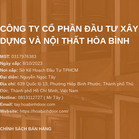
CÔNG TY CỔ PHẦN ĐẦU TƯ XÂY
DỰNG VÀ NỘI THẤT HÒA BÌNH
MST:
0317976383
Ngày cấp:
8/10/2023
Nơi cấp:
Sở Kế Hoạch Đầu Tư TPHCM
Đại diện:
Nguyễn Ngọc Tây
Địa chỉ:
639 Quốc lộ 13, Phường Hiệp Bình Phước, Thành phố Thủ
Đức, Thành phố Hồ Chí Minh, Việt Nam
Hotline:
0813112727 ( Mr Tây )
Email:
tay.hoabinhdoor.com
Website:
https://hoabinhdoor.com/
CHÍNH SÁCH BÁN HÀNG