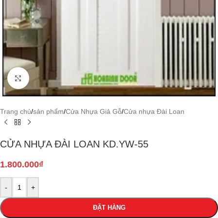
Click to enlarge
Trang chủ
/
sản phẩm
/
Cửa Nhựa Giả Gỗ
/
Cửa nhựa Đài Loan
CỬA NHỰA ĐÀI LOAN KD.YW-55
1.800.000
₫
-
+
ĐẶT HÀNG