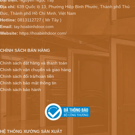
Địa chỉ:
639 Quốc lộ 13, Phường Hiệp Bình Phước, Thành phố Thủ
Đức, Thành phố Hồ Chí Minh, Việt Nam
Hotline:
0813112727 ( Mr Tây )
Email:
tay.hoabinhdoor.com
Website:
https://hoabinhdoor.com/
CHÍNH SÁCH BÁN HÀNG
Chính sách đặt hàng và thanh toán
Chính sách vận chuyển và giao hàng
Chính sách đổi trả/hoàn tiền
Chính sách bảo mật thông tin
Chính sách bảo hành
HỆ THỐNG XƯỞNG SẢN XUẤT