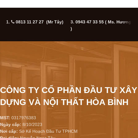
1.
0813 11 27 27 (Mr Tây)
3.
0943 47 33 55
( Ms. Hương
5
)
CÔNG TY CỔ PHẦN ĐẦU TƯ XÂY
DỰNG VÀ NỘI THẤT HÒA BÌNH
MST:
0317976383
Ngày cấp:
8/10/2023
Nơi cấp:
Sở Kế Hoạch Đầu Tư TPHCM
Đại diện:
Nguyễn Ngọc Tây