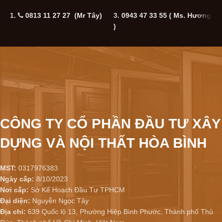
1.
0813 11 27 27 (Mr Tây)
3.
0943 47 33 55
( Ms. Hương
5
)
CÔNG TY CỔ PHẦN ĐẦU TƯ XÂY
DỰNG VÀ NỘI THẤT HÒA BÌNH
MST:
0317976383
Ngày cấp:
8/10/2023
Nơi cấp:
Sở Kế Hoạch Đầu Tư TPHCM
Đại diện:
Nguyễn Ngọc Tây
Địa chỉ:
639 Quốc lộ 13, Phường Hiệp Bình Phước, Thành phố Thủ