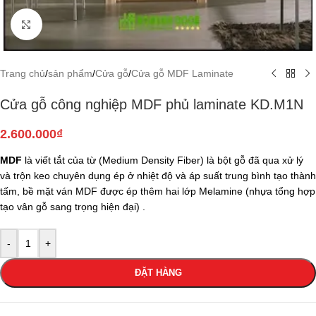
Click to enlarge
Trang chủ
/
sản phẩm
/
Cửa gỗ
/
Cửa gỗ MDF Laminate
Cửa gỗ công nghiệp MDF phủ laminate KD.M1N
2.600.000
₫
MDF
là viết tắt của từ (Medium Density Fiber) là bột gỗ đã qua xử lý
và trộn keo chuyên dụng ép ở nhiệt độ và áp suất trung bình tạo thành
tấm, bề mặt ván MDF được ép thêm hai lớp Melamine (nhựa tổng hợp
tạo vân gỗ sang trọng hiện đại) .
-
+
ĐẶT HÀNG