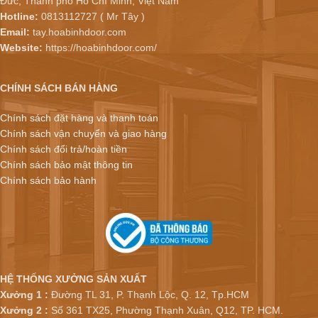
Đức, Thành phố Hồ Chí Minh, Việt Nam
Hotline:
0813112727 ( Mr Tây )
Email:
tay.hoabinhdoor.com
Website:
https://hoabinhdoor.com/
CHÍNH SÁCH BÁN HÀNG
Chính sách đặt hàng và thanh toán
Chính sách vận chuyển và giao hàng
Chính sách đổi trả/hoàn tiền
Chính sách bảo mật thông tin
Chính sách bảo hành
HỆ THỐNG XƯỞNG SẢN XUẤT
Xưởng 1 :
Đường TL 31, P. Thạnh Lộc, Q. 12, Tp.HCM
Xưởng 2 :
Số 361 TX25, Phường Thạnh Xuân, Q12, TP. HCM.