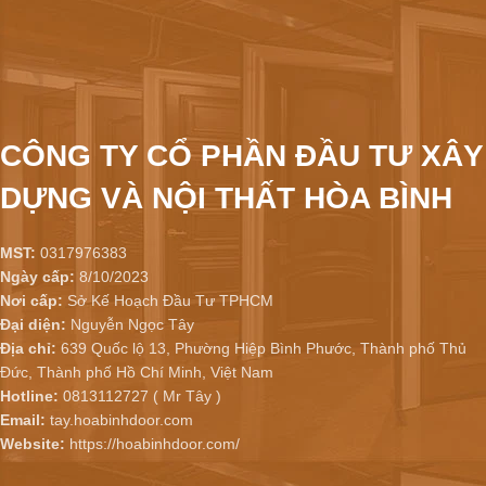
CÔNG TY CỔ PHẦN ĐẦU TƯ XÂY
DỰNG VÀ NỘI THẤT HÒA BÌNH
MST:
0317976383
Ngày cấp:
8/10/2023
Nơi cấp:
Sở Kế Hoạch Đầu Tư TPHCM
Đại diện:
Nguyễn Ngọc Tây
Địa chỉ:
639 Quốc lộ 13, Phường Hiệp Bình Phước, Thành phố Thủ
Đức, Thành phố Hồ Chí Minh, Việt Nam
Hotline:
0813112727 ( Mr Tây )
Email:
tay.hoabinhdoor.com
Website:
https://hoabinhdoor.com/