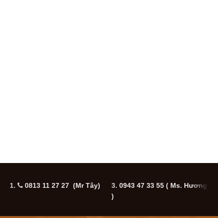
1.
0813 11 27 27 (Mr Tây)
3.
0943 47 33 55
( Ms. Hương
5
)