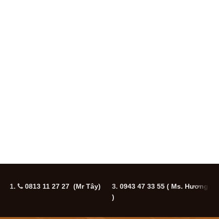
1.
0813 11 27 27 (Mr Tây)
3.
0943 47 33 55
( Ms. Hương
5
)