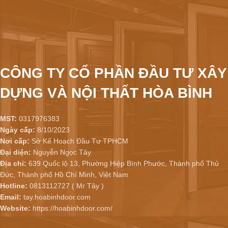
CÔNG TY CỔ PHẦN ĐẦU TƯ XÂY
DỰNG VÀ NỘI THẤT HÒA BÌNH
MST:
0317976383
Ngày cấp:
8/10/2023
Nơi cấp:
Sở Kế Hoạch Đầu Tư TPHCM
Đại diện:
Nguyễn Ngọc Tây
Địa chỉ:
639 Quốc lộ 13, Phường Hiệp Bình Phước, Thành phố Thủ
Đức, Thành phố Hồ Chí Minh, Việt Nam
Hotline:
0813112727 ( Mr Tây )
Email:
tay.hoabinhdoor.com
Website:
https://hoabinhdoor.com/