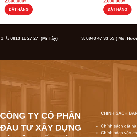
2.600.000
₫
2.600.000
₫
ĐẶT HÀNG
ĐẶT HÀNG
1.
0813 11 27 27 (Mr Tây)
3.
0943 47 33 55
( Ms. Hươ
CHÍNH SÁCH BÁ
CÔNG TY CỔ PHẦN
ĐẦU TƯ XÂY DỰNG
Chính sách đặt hà
Chính sách vận ch