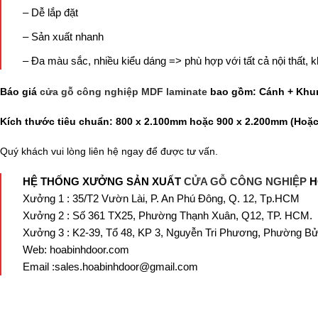
– Dễ lắp đặt
– Sản xuất nhanh
– Đa màu sắc, nhiều kiểu dáng => phù hợp với tất cả nội thất, k
Báo giá
cửa gỗ công nghiệp MDF laminate
bao gồm: Cánh + Khun
Kích thước tiêu chuẩn: 800 x 2.100mm hoặc 900 x 2.200mm (Hoặc 
Quý khách vui lòng liên hệ ngay để được tư vấn.
HỆ THỐNG XƯỞNG SẢN XUẤT
CỬA GỖ CÔNG NGHIỆP
H
Xưởng 1 : 35/T2 Vườn Lài, P. An Phú Đông, Q. 12, Tp.HCM
Xưởng 2 : Số 361 TX25, Phường Thạnh Xuân, Q12, TP. HCM.
Xưởng 3 : K2-39, Tổ 48, KP 3, Nguyễn Tri Phương, Phường Bử
Web: hoabinhdoor.com
Email :sales.hoabinhdoor@gmail.com