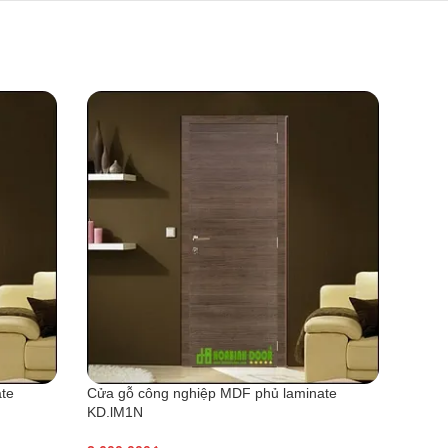
te
Cửa gỗ công nghiệp MDF phủ laminate
Cửa g
KD.lM1N
KD.M