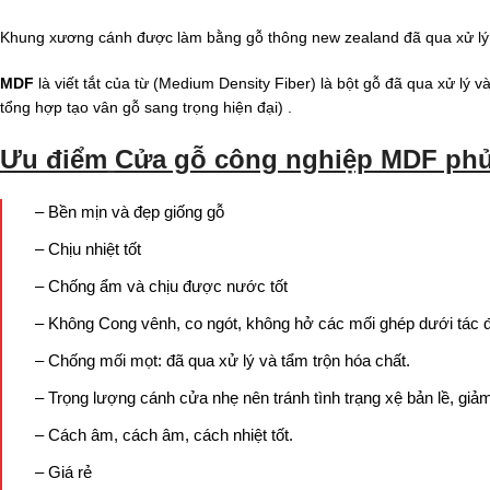
Khung xương cánh được làm bằng gỗ thông new zealand đã qua xử lý
MDF
là viết tắt của từ (Medium Density Fiber) là bột gỗ đã qua xử l
tổng hợp tạo vân gỗ sang trọng hiện đại) .
Ưu điểm
Cửa gỗ công nghiệp MDF phủ
– Bền mịn và đẹp giống gỗ
– Chịu nhiệt tốt
– Chống ẩm và chịu được nước tốt
– Không Cong vênh, co ngót, không hở các mối ghép dưới tác động
– Chống mối mọt: đã qua xử lý và tẩm trộn hóa chất.
– Trọng lượng cánh cửa nhẹ nên tránh tình trạng xệ bản lề, giảm 
– Cách âm, cách âm, cách nhiệt tốt.
– Giá rẻ