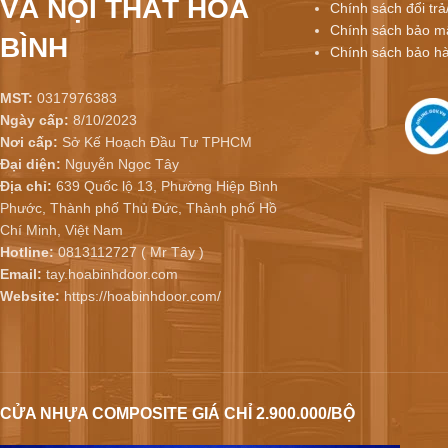
VÀ NỘI THẤT HÒA
Chính sách đổi trả
Chính sách bảo mậ
BÌNH
Chính sách bảo h
MST:
0317976383
Ngày cấp:
8/10/2023
Nơi cấp:
Sở Kế Hoạch Đầu Tư TPHCM
Đại diện:
Nguyễn Ngọc Tây
Địa chỉ:
639 Quốc lộ 13, Phường Hiệp Bình
Phước, Thành phố Thủ Đức, Thành phố Hồ
Chí Minh, Việt Nam
Hotline:
0813112727 ( Mr Tây )
Email:
tay.hoabinhdoor.com
Website:
https://hoabinhdoor.com/
CỬA NHỰA COMPOSITE GIÁ CHỈ 2.900.000/BỘ