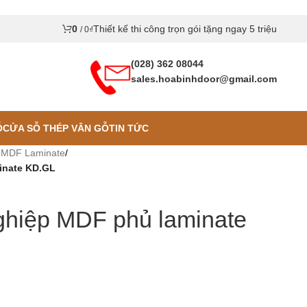
0
Thiết kế thi công trọn gói tặng ngay 5 triệu
/
0
₫
(028) 362 08044
sales.hoabinhdoor@gmail.com
Ỗ
CỬA SỖ THÉP VÂN GỖ
TIN TỨC
 MDF Laminate
/
inate KD.GL
ghiệp MDF phủ laminate