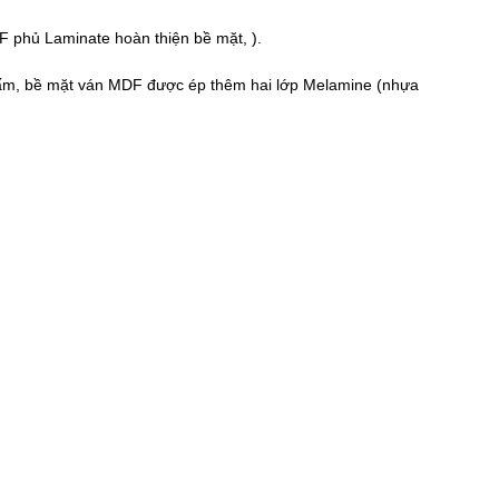
DF
phủ Laminate hoàn thiện bề mặt, ).
nh tấm, bề mặt ván MDF được ép thêm hai lớp Melamine (nhựa