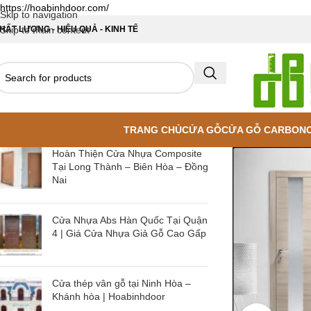
https://hoabinhdoor.com/
Skip to navigation
HẤT LƯỢNG - HIỆU QUẢ - KINH TẾ
Skip to main content
TRANG CHỦ
CỬA GỖ
CỬA GỖ CARBON
Hoàn Thiện Cửa Nhựa Composite
Tại Long Thành – Biên Hòa – Đồng
Nai
Cửa Nhựa Abs Hàn Quốc Tại Quận
4 | Giá Cửa Nhựa Giả Gỗ Cao Gấp
Cửa thép vân gỗ tại Ninh Hòa –
Khánh hòa | Hoabinhdoor