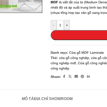
MDF
là viết tắt của từ (Medium Densi
 enlarge
nhiệt độ và áp suất trung bình tạo 
(nhựa tổng hợp tạo vân gỗ sang trọng
-
+
Danh mục:
Cửa gỗ MDF Laminate
Thẻ:
cửa gỗ công nghiệp
,
cửa gỗ cộn
công nghiệp mdf
,
Cửa gỗ công nghiệ
công nghiệp
Share:
MÔ TẢ
ĐỊA CHỈ SHOWROOM