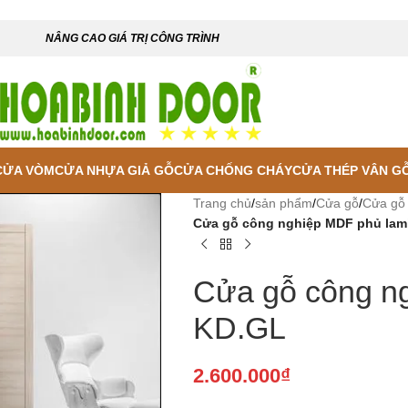
NÂNG CAO GIÁ TRỊ CÔNG TRÌNH
CỬA VÒM
CỬA NHỰA GIẢ GỖ
CỬA CHỐNG CHÁY
CỬA THÉP VÂN G
Trang chủ
/
sản phẩm
/
Cửa gỗ
/
Cửa gỗ
Cửa gỗ công nghiệp MDF phủ lam
Cửa gỗ công n
KD.GL
2.600.000
₫