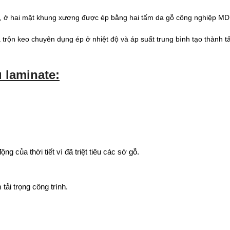
, ở hai mặt khung xương được ép bằng hai tấm da
gỗ công nghiệp M
ý và trộn keo chuyên dụng ép ở nhiệt độ và áp suất trung bình tạo thà
 laminate:
 của thời tiết vì đã triệt tiêu các sớ gỗ.
tải trọng công trình.