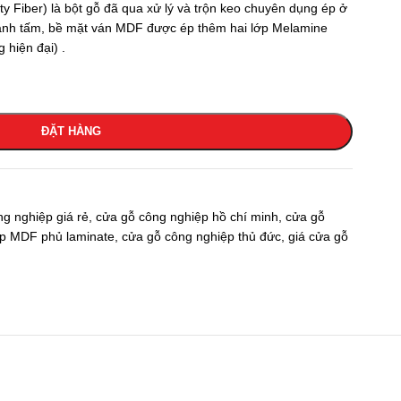
ty Fiber) là bột gỗ đã qua xử lý và trộn keo chuyên dụng ép ở
thành tấm, bề mặt ván MDF được ép thêm hai lớp Melamine
 hiện đại) .
ĐẶT HÀNG
g nghiệp giá rẻ
,
cửa gỗ công nghiệp hồ chí minh
,
cửa gỗ
p MDF phủ laminate
,
cửa gỗ công nghiệp thủ đức
,
giá cửa gỗ