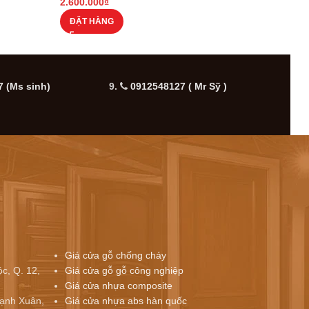
2.600.000
₫
2.600
ĐẶT HÀNG
ĐẶT
 (Ms sinh)
9.
0912548127 ( Mr Sỹ )
10.
Giá cửa gỗ chống cháy
c, Q. 12,
Giá cửa gỗ gỗ công nghiệp
Giá cửa nhựa composite
ạnh Xuân,
Giá cửa nhựa abs hàn quốc