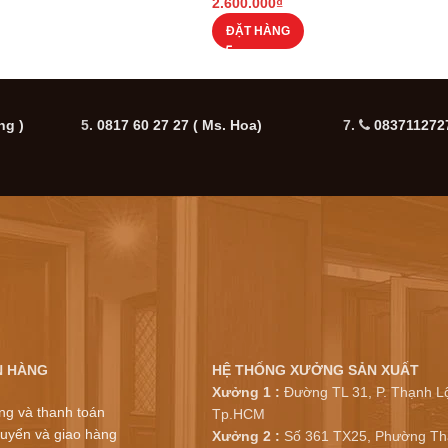
2.600.000
₫
ĐẶT HÀNG
ng )
5.
0817 60 27 27
( Ms. Hoa)
7.
0837112727
N HÀNG
HỆ THỐNG XƯỞNG SẢN XUẤT
Xưởng 1 :
Đường TL 31, P. Thạnh Lộ
ng và thanh toán
Tp.HCM
uyển và giao hàng
Xưởng 2 :
Số 361 TX25, Phường Th