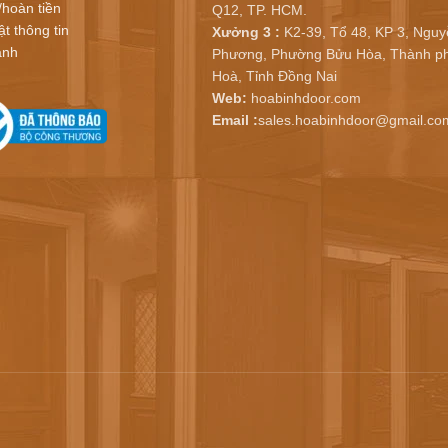
/hoàn tiền
Q12, TP. HCM.
t thông tin
Xưởng 3 :
K2-39, Tổ 48, KP 3, Nguy
ành
Phương, Phường Bửu Hòa, Thành ph
Hoà, Tỉnh Đồng Nai
Web:
hoabinhdoor.com
Email :
sales.hoabinhdoor@gmail.co