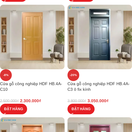
-8%
-20%
Cửa gỗ công nghiệp HDF HB.4A-
Cửa gỗ công nghiệp HDF HB.4A-
C10
C3 ô fix kính
2.300.000
₫
3.050.000
₫
2.500.000
₫
3.800.000
₫
ĐẶT HÀNG
ĐẶT HÀNG