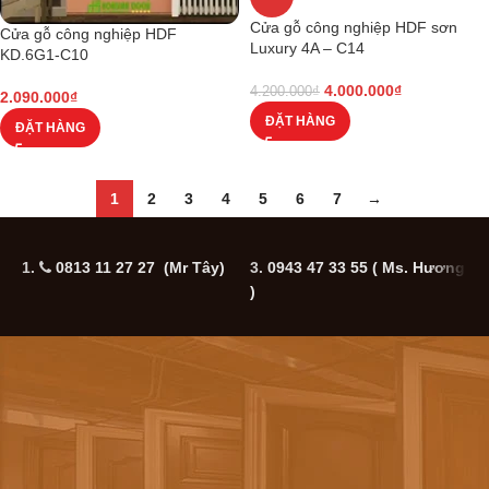
Cửa gỗ công nghiệp HDF sơn
Cửa gỗ công nghiệp HDF
Luxury 4A – C14
KD.6G1-C10
4.000.000
₫
4.200.000
₫
2.090.000
₫
ĐẶT HÀNG
ĐẶT HÀNG
1
2
3
4
5
6
7
→
1.
0813 11 27 27 (Mr Tây)
3.
0943 47 33 55
( Ms. Hương
5
)