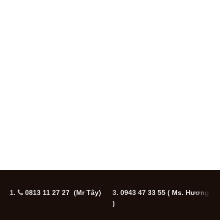
1.
0813 11 27 27 (Mr Tây)
3.
0943 47 33 55
( Ms. Hương
5
)