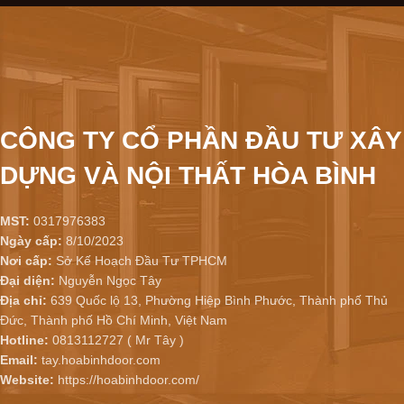
CÔNG TY CỔ PHẦN ĐẦU TƯ XÂY
DỰNG VÀ NỘI THẤT HÒA BÌNH
MST:
0317976383
Ngày cấp:
8/10/2023
Nơi cấp:
Sở Kế Hoạch Đầu Tư TPHCM
Đại diện:
Nguyễn Ngọc Tây
Địa chỉ:
639 Quốc lộ 13, Phường Hiệp Bình Phước, Thành phố Thủ
Đức, Thành phố Hồ Chí Minh, Việt Nam
Hotline:
0813112727 ( Mr Tây )
Email:
tay.hoabinhdoor.com
Website:
https://hoabinhdoor.com/