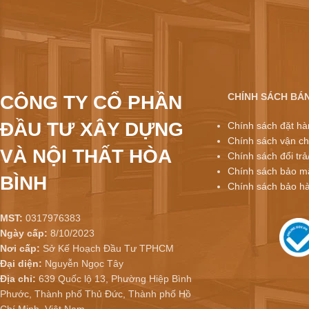
CHÍNH SÁCH BÁ
CÔNG TY CỔ PHẦN
ĐẦU TƯ XÂY DỰNG
Chính sách đặt hà
Chính sách vận ch
VÀ NỘI THẤT HÒA
Chính sách đổi trả
Chính sách bảo mậ
BÌNH
Chính sách bảo h
MST:
0317976383
Ngày cấp:
8/10/2023
Nơi cấp:
Sở Kế Hoạch Đầu Tư TPHCM
Đại diện:
Nguyễn Ngọc Tây
Địa chỉ:
639 Quốc lộ 13, Phường Hiệp Bình
Phước, Thành phố Thủ Đức, Thành phố Hồ
Chí Minh, Việt Nam