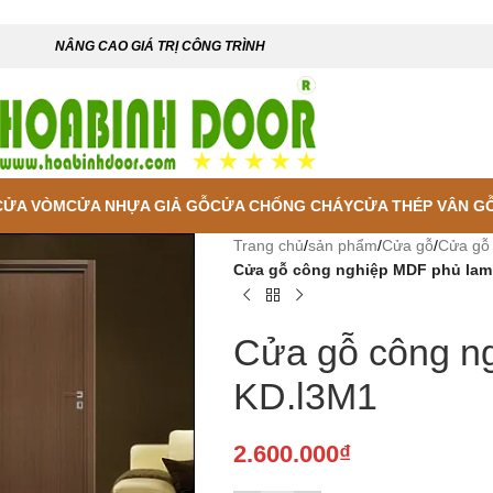
NÂNG CAO GIÁ TRỊ CÔNG TRÌNH
CỬA VÒM
CỬA NHỰA GIẢ GỖ
CỬA CHỐNG CHÁY
CỬA THÉP VÂN G
Trang chủ
/
sản phẩm
/
Cửa gỗ
/
Cửa gỗ
Cửa gỗ công nghiệp MDF phủ lam
Cửa gỗ công n
KD.l3M1
2.600.000
₫