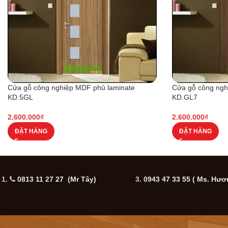
Cửa gỗ công nghiệp MDF phủ laminate
Cửa gỗ công ngh
KD.5GL
KD.GL7
2.600.000
₫
2.600.000
₫
ĐẶT HÀNG
ĐẶT HÀNG
1.
0813 11 27 27 (Mr Tây)
3.
0943 47 33 55
( Ms. Hươ