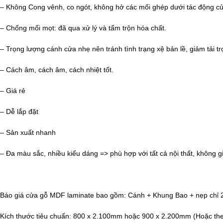
– Không Cong vênh, co ngót, không hở các mối ghép dưới tác động của th
– Chống mối mọt: đã qua xử lý và tẩm trộn hóa chất.
– Trọng lượng cánh cửa nhẹ nên tránh tình trạng xệ bản lề, giảm tải tr
– Cách âm, cách âm, cách nhiệt tốt.
– Giá rẻ
– Dễ lắp đặt
– Sản xuất nhanh
– Đa màu sắc, nhiều kiểu dáng => phù hợp với tất cả nội thất, không g
Báo giá cửa gỗ MDF laminate bao gồm: Cánh + Khung Bao + nẹp chỉ 2
Kích thước tiêu chuẩn: 800 x 2.100mm hoặc 900 x 2.200mm (Hoặc theo 