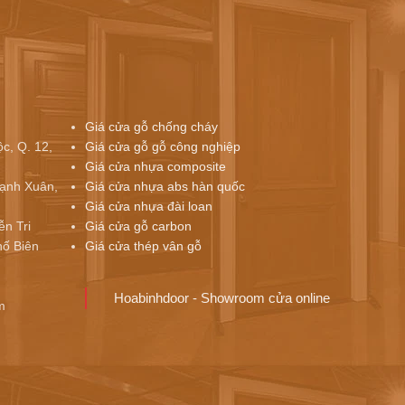
Giá cửa gỗ chống cháy
c, Q. 12,
Giá cửa gỗ gỗ công nghiệp
Giá cửa nhựa composite
ạnh Xuân,
Giá cửa nhựa abs hàn quốc
Giá cửa nhựa đài loan
ễn Tri
Giá cửa gỗ carbon
ố Biên
Giá cửa thép vân gỗ
Hoabinhdoor - Showroom cửa online
m