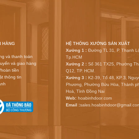
N HÀNG
HỆ THỐNG XƯỞNG SẢN XUẤT
Xưởng 1 :
Đường TL 31, P. Thạnh Lộ
ng và thanh toán
Tp.HCM
uyển và giao hàng
Xưởng 2 :
Số 361 TX25, Phường Th
/hoàn tiền
Q12, TP. HCM.
t thông tin
Xưởng 3 :
K2-39, Tổ 48, KP 3, Nguy
ành
Phương, Phường Bửu Hòa, Thành ph
Hoà, Tỉnh Đồng Nai
Web:
hoabinhdoor.com
Email :
sales.hoabinhdoor@gmail.co