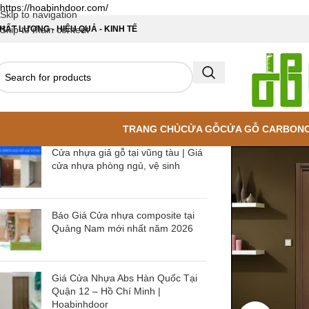
https://hoabinhdoor.com/
Skip to navigation
HẤT LƯỢNG - HIỆU QUẢ - KINH TẾ
Skip to main content
TRANG CHỦ
CỬA GỖ
CỬA GỖ CARBON
Cửa nhựa giả gỗ tại vũng tàu | Giá
cửa nhựa phòng ngủ, vệ sinh
Báo Giá Cửa nhựa composite tại
Quảng Nam mới nhất năm 2026
Giá Cửa Nhựa Abs Hàn Quốc Tại
Quận 12 – Hồ Chí Minh |
Hoabinhdoor