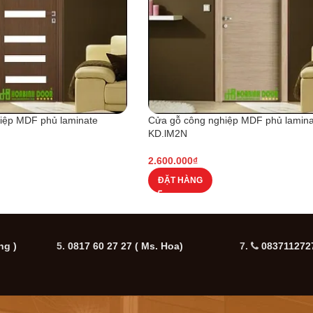
iệp MDF phủ laminate
Cửa gỗ công nghiệp MDF phủ lamina
KD.lM2N
2.600.000
₫
ĐẶT HÀNG
ng )
5.
0817 60 27 27
( Ms. Hoa)
7.
0837112727