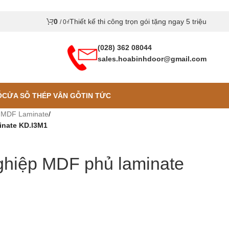
0
Thiết kế thi công trọn gói tặng ngay 5 triệu
/
0
₫
(028) 362 08044
sales.hoabinhdoor@gmail.com
Ỗ
CỬA SỖ THÉP VÂN GỖ
TIN TỨC
 MDF Laminate
/
inate KD.l3M1
ghiệp MDF phủ laminate