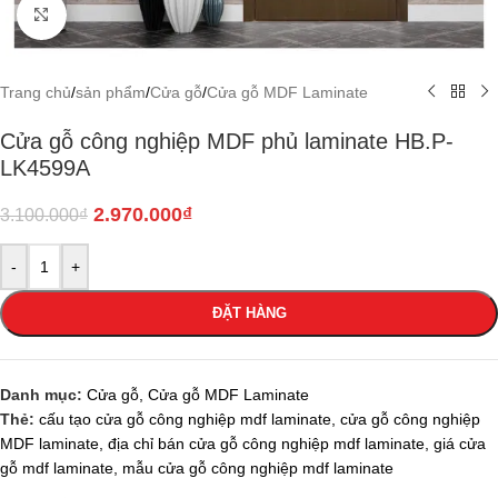
Click to enlarge
Trang chủ
/
sản phẩm
/
Cửa gỗ
/
Cửa gỗ MDF Laminate
Cửa gỗ công nghiệp MDF phủ laminate HB.P-
LK4599A
2.970.000
₫
3.100.000
₫
-
+
ĐẶT HÀNG
Danh mục:
Cửa gỗ
,
Cửa gỗ MDF Laminate
Thẻ:
cấu tạo cửa gỗ công nghiệp mdf laminate
,
cửa gỗ công nghiệp
MDF laminate
,
địa chỉ bán cửa gỗ công nghiệp mdf laminate
,
giá cửa
gỗ mdf laminate
,
mẫu cửa gỗ công nghiệp mdf laminate