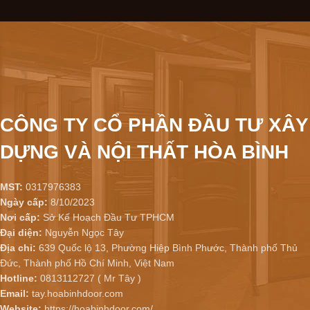
CÔNG TY CỔ PHẦN ĐẦU TƯ XÂY
DỰNG VÀ NỘI THẤT HÒA BÌNH
MST:
0317976383
Ngày cấp:
8/10/2023
Nơi cấp:
Sở Kế Hoạch Đầu Tư TPHCM
Đại diện:
Nguyễn Ngọc Tây
Địa chỉ:
639 Quốc lộ 13, Phường Hiệp Bình Phước, Thành phố Thủ
Đức, Thành phố Hồ Chí Minh, Việt Nam
Hotline:
0813112727 ( Mr Tây )
Email:
tay.hoabinhdoor.com
Website:
https://hoabinhdoor.com/