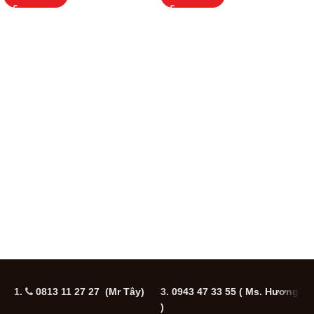
1.
0813 11 27 27 (Mr Tây)
3.
0943 47 33 55
( Ms. Hương
5
)