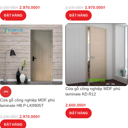
2.970.000
₫
2.970.000
₫
3.100.000
₫
3.100.000
₫
ĐẶT HÀNG
ĐẶT HÀNG
Cửa gỗ công nghiệp MDF phủ
-4%
laminate KD.R12
Cửa gỗ công nghiệp MDF phủ
2.600.000
₫
laminate HB.P-LK9905T
ĐẶT HÀNG
2.970.000
₫
3.100.000
₫
ĐẶT HÀNG