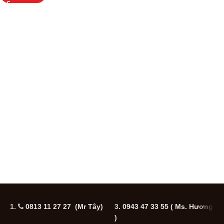
1.
0813 11 27 27 (Mr Tây)
3.
0943 47 33 55
( Ms. Hương
5
)