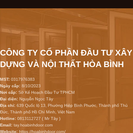
CÔNG TY CỔ PHẦN ĐẦU TƯ XÂY
DỰNG VÀ NỘI THẤT HÒA BÌNH
MST:
0317976383
Ngày cấp:
8/10/2023
Nơi cấp:
Sở Kế Hoạch Đầu Tư TPHCM
Đại diện:
Nguyễn Ngọc Tây
Địa chỉ:
639 Quốc lộ 13, Phường Hiệp Bình Phước, Thành phố Thủ
Đức, Thành phố Hồ Chí Minh, Việt Nam
Hotline:
0813112727 ( Mr Tây )
Email:
tay.hoabinhdoor.com
Website:
https://hoabinhdoor.com/