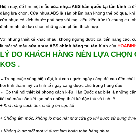
Hiện nay, để tìm một mẫu
cửa nhựa ABS hàn quốc tại tân bình
là đ
dàng lựa chọn. Cửa nhựa ABS là sản phẩm bạn không thể bỏ qua, khi 
cửa nhựa có kích thước phù hợp với mọi kiểu kiến trúc từ chung cư, n
đình mình, để lựa chọn những sản phẩm thích hợp.
Với những thiết kế khác nhau, không ngừng được cải tiến nâng cao, c
là một số mẫu
cửa nhựa ABS chính hãng tại tân bình
của
HOABIN
LÝ DO KHÁCH HÀNG NÊN LỰA CHỌN
KOS .
↔
Trong cuộc sống hiện đại, khi con người ngày càng đề cao đến chất
hỏi tính thẩm mỹ và tinh tế ngày càng được chú trọng hàng đầu.
↔
Có thể nói thiết kế phong cách kiểu Hàn Quốc đặc biệt là những că
tiết và màu sắc kết tạo nên những thiết kế đặc thù và tinh tế.
+ Khả năng cách âm, chống ồn cực tốt
+ Chống ẩm mốc, không lo mục nát như cửa gỗ khi được sử dụng ở mô
+ Không lo sợ mối mọt vì được làm hoàn toàn bằng nhựa