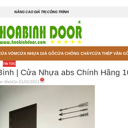
NÂNG CAO GIÁ TRỊ CÔNG TRÌNH
CỬA VÒM
CỬA NHỰA GIẢ GỖ
CỬA CHỐNG CHÁY
CỬA THÉP VÂN G
TIN TỨC
Bình | Cửa Nhựa abs Chính Hãng 
0
in Web
On 01/02/2021