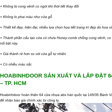
+ Không bị cong vênh co ngót khi thời tiết thay đổi
+ Không lo phai màu như cửa gỗ
+ Thiết kế đẹp, hiện đại, nhiều lựa chọn họa tiết trang trí đẹp do hoa
+ Thành phần cấu tạo cửa có chứa Honey-comb chống cong vênh, co 
nổi bật này.
+ Giá thành rẻ hơn so với cửa gỗ tự nhiên
+ Có nhiều màu sắc
HOABINHDOOR SẢN XUẤT VÀ LẮP ĐẶT 6
– TP. HCM
Hoabinhdoor hoàn thiện 64 cửa nhựa abs hàn quốc tại 149/35 Bành V
để nhận báo giá chính xác từ công ty.