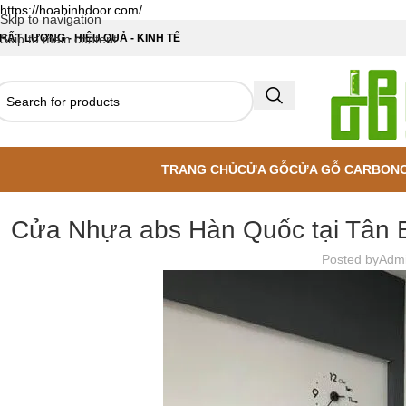
https://hoabinhdoor.com/
Skip to navigation
HẤT LƯỢNG - HIỆU QUẢ - KINH TẾ
Skip to main content
TRANG CHỦ
CỬA GỖ
CỬA GỖ CARBON
Cửa Nhựa abs Hàn Quốc tại Tân 
Posted by
Adm