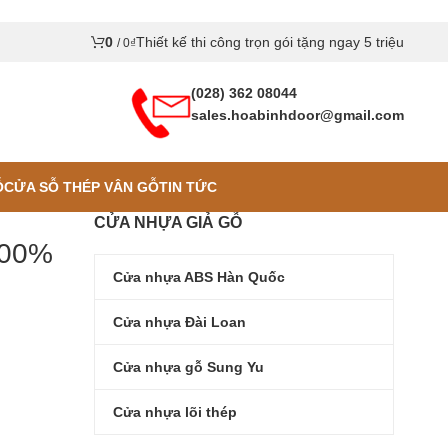
0
Thiết kế thi công trọn gói tặng ngay 5 triệu
/
0
₫
(028) 362 08044
sales.hoabinhdoor@gmail.com
Ỗ
CỬA SỖ THÉP VÂN GỖ
TIN TỨC
CỬA NHỰA GIẢ GỖ
100%
Cửa nhựa ABS Hàn Quốc
Cửa nhựa Đài Loan
Cửa nhựa gỗ Sung Yu
Cửa nhựa lõi thép