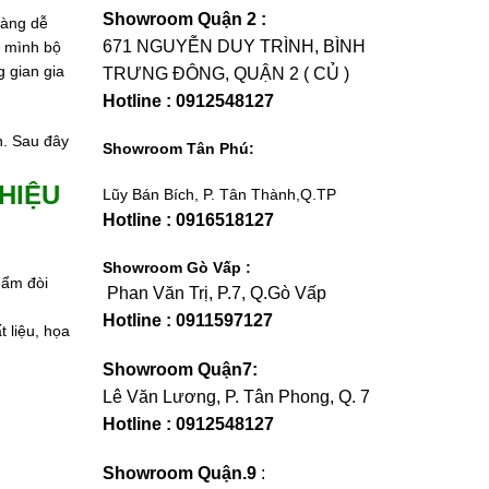
Showroom Quận 2 :
hàng dễ
671 NGUYỄN DUY TRÌNH, BÌNH
o mình bộ
 gian gia
TRƯNG ĐÔNG, QUẬN 2 ( CỦ )
Hotline : 0912548127
h. Sau đây
Showroom Tân Phú:
HIỆU
Lũy Bán Bích, P. Tân Thành,Q.TP
Hotline : 0916518127
Showroom Gò Vấp :
hẩm đòi
Phan Văn Trị, P.7, Q.Gò Vấp
Hotline : 0911597127
 liệu, họa
Showroom Quận7:
Lê Văn Lương, P. Tân Phong, Q. 7
Hotline : 0912548127
Showroom Quận.9
: