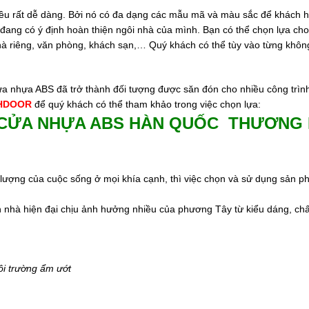
iều rất dễ dàng. Bởi nó có đa dạng các mẫu mã và màu sắc để khách 
đang có ý định hoàn thiện ngôi nhà của mình. Bạn có thể chọn lựa ch
hà riêng, văn phòng, khách sạn,… Quý khách có thể tùy vào từng không
ửa nhựa ABS đã trở thành đối tượng được săn đón cho nhiều công trìn
HDOOR
để quý khách có thể tham khảo trong việc chọn lựa:
 CỬA NHỰA ABS HÀN QUỐC THƯƠNG 
 lượng của cuộc sống ở mọi khía cạnh, thì việc chọn và sử dụng sản p
n nhà hiện đại chịu ảnh hưởng nhiều của phương Tây từ kiểu dáng, chất
i trường ẩm ướt