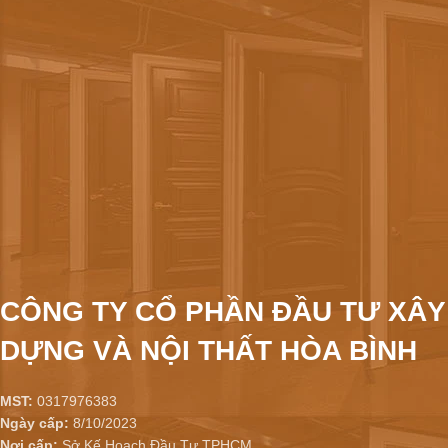
CÔNG TY CỔ PHẦN ĐẦU TƯ XÂY
DỰNG VÀ NỘI THẤT HÒA BÌNH
MST:
0317976383
Ngày cấp:
8/10/2023
Nơi cấp:
Sở Kế Hoạch Đầu Tư TPHCM