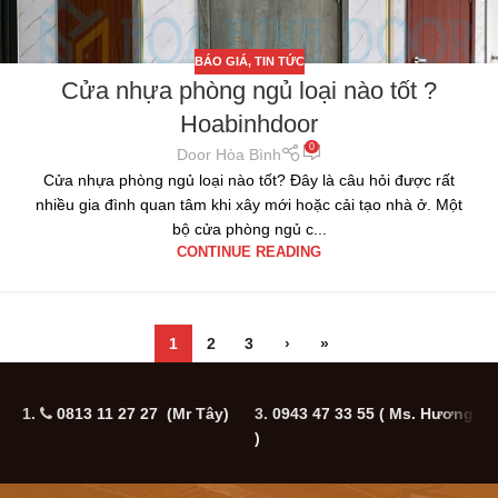
BÁO GIÁ
,
TIN TỨC
Cửa nhựa phòng ngủ loại nào tốt ?
Hoabinhdoor
0
Door Hòa Bình
Cửa nhựa phòng ngủ loại nào tốt? Đây là câu hỏi được rất
nhiều gia đình quan tâm khi xây mới hoặc cải tạo nhà ở. Một
bộ cửa phòng ngủ c...
CONTINUE READING
1
2
3
›
»
1.
0813 11 27 27 (Mr Tây)
3.
0943 47 33 55
( Ms. Hương
5
)