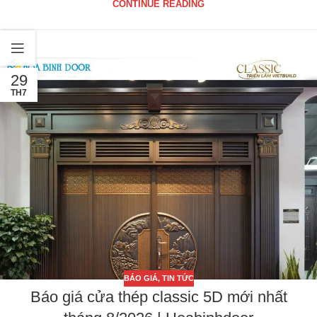
CONTINUE READING
29
TH7
BÁO GIÁ
,
TIN TỨC
Báo giá cửa thép classic 5D mới nhất