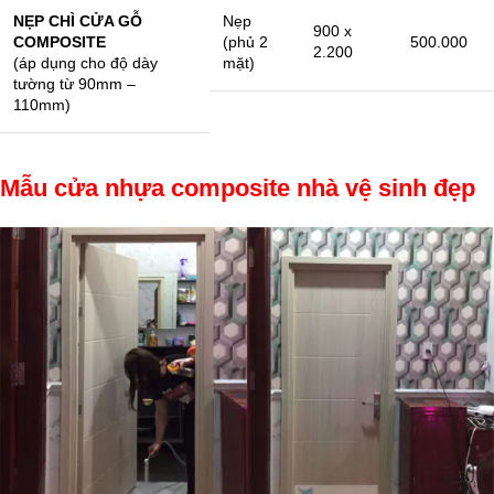
NẸP CHÌ CỬA GỖ
Nẹp
900 x
COMPOSITE
(phủ 2
500.000
2.200
(áp dụng cho độ dày
mặt)
tường từ 90mm –
110mm)
Mẫu cửa nhựa composite nhà vệ sinh đẹp