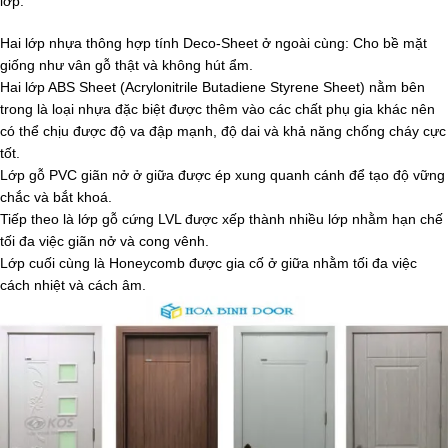
lớp:
Hai lớp nhựa thông hợp tính Deco-Sheet ở ngoài cùng: Cho bề mặt
giống như vân gỗ thật và không hút ẩm.
Hai lớp ABS Sheet (Acrylonitrile Butadiene Styrene Sheet) nằm bên
trong là loại nhựa đặc biệt được thêm vào các chất phụ gia khác nên
có thể chịu được độ va đập mạnh, độ dai và khả năng chống cháy cực
tốt.
Lớp gỗ PVC giãn nở ở giữa được ép xung quanh cánh để tạo độ vững
chắc và bắt khoá.
Tiếp theo là lớp gỗ cứng LVL được xếp thành nhiều lớp nhằm hạn chế
tối đa việc giãn nở và cong vênh.
Lớp cuối cùng là Honeycomb được gia cố ở giữa nhằm tối đa việc
cách nhiệt và cách âm.