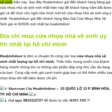
vệ sinh
hiện nay. Sau đây Hoabinhdoor gửi đến khách hàng bảng giá
cửa nhựa nhà vệ sinh mới nhất hiện này để khách hàng nắm bắt được
giá cả để chọn cho ngôi nhà mình một bộ cửa nhựa nhà vệ sinh ưng ý
nhất. Hoabinhdoor gửi đến khách hàng Báo Giá Cửa Nhựa Nhà Vệ
Sinh giá rẻ 8/2026 mới nhất tại hoabinhdoor
Địa chỉ mua cửa nhựa nhà vệ sinh uy
tín nhất tại hồ chí minh
Hoabinhdoor
là đơn vị chuyên thi công các loại
cửa nhựa nhà vệ
sinh chất lượng tại hồ chí minh.
Thấu hiểu mong muốn của khách
hàng nhanh chóng tìm ra những sản phẩm đáp ứng nhu cầu đa dạng
của bạn. Cung cấp mức giá cạnh tranh giúp bạn có thể thêm nhiều lựa
chọn khác khi tiết kiệm được chi phí.
𝐒𝐡𝐨𝐰𝐫𝐨𝐨𝐦 𝐂𝐮̛̉𝐚
Hoabinhdoor – 33 QUỐC LỘ 13 P. BÌNH HÒA,
TP. HỒ CHÍ MINH
𝐆𝐨̣𝐢 𝐧𝐠𝐚𝐲
0813112727
để được tư vấn 𝑴𝑰𝑬̂̃𝑵 𝑷𝑯𝑰́ !!!