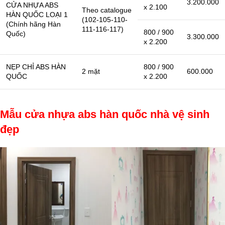
3.200.000
CỬA NHỰA ABS
x 2.100
Theo catalogue
HÀN QUỐC LOẠI 1
(102-105-110-
(Chính hãng Hàn
111-116-117)
800 / 900
Quốc)
3.300.000
x 2.200
NẸP CHỈ ABS HÀN
800 / 900
2 mặt
600.000
QUỐC
x 2.200
Mẫu cửa nhựa abs hàn quốc nhà vệ sinh
đẹp