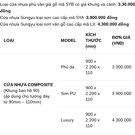
Loại cửa nhựa phủ vân giả gỗ mã SYB có giá khung và cánh:
3.30.000
đồng
Cửa nhựa Sungyu loại sơn cao cấp mã SYA:
3.900.000 đồng
Cửa nhựa Sungyu loại sơn vân gỗ cao cấp mã LX:
4.300.000 đồng
KÍCH
ĐƠN GIÁ
LOẠI
MODEL
THƯỚC
(VNĐ)
(mm)
900 x
Phủ da
2.200 x
3.300.000
110
CỬA NHỰA COMPOSITE
900 x
(Khung bao hệ 90)
Sơn PU
2.200 x
3.900.000
(áp dụng cho tường dày
110
từ 90mm – 110mm)
900 x
Luxury
2.200 x
4.300.000
110