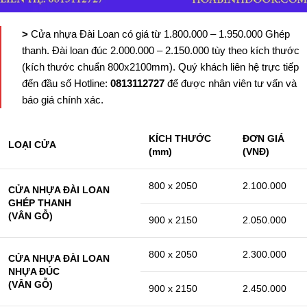
>
Cửa nhựa Đài Loan có giá từ 1.800.000 – 1.950.000 Ghép
thanh. Đài loan đúc 2.000.000 – 2.150.000 tùy theo kích thước
(kích thước chuẩn 800x2100mm). Quý khách liên hệ trực tiếp
đến đầu số Hotline:
0813112727
để được nhân viên tư vấn và
báo giá chính xác.
KÍCH THƯỚC
ĐƠN GIÁ
LOẠI CỬA
(mm)
(VNĐ)
800 x 2050
2.100.000
CỬA NHỰA ĐÀI LOAN
GHÉP THANH
(VÂN GỖ)
900 x 2150
2.050.000
800 x 2050
2.300.000
CỬA NHỰA ĐÀI LOAN
NHỰA ĐÚC
(VÂN GỖ)
900 x 2150
2.450.000