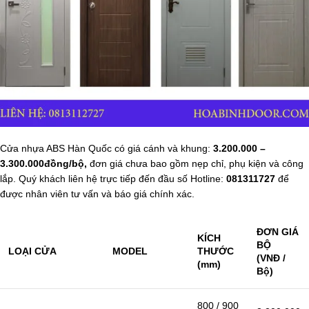
Cửa nhựa ABS Hàn Quốc có giá cánh và khung:
3.200.000 –
3.300.000đồng/bộ,
đơn giá chưa bao gồm nẹp chỉ, phụ kiện và công
lắp. Quý khách liên hệ trực tiếp đến đầu số Hotline:
081311727
để
được nhân viên tư vấn và báo giá chính xác.
ĐƠN GIÁ
KÍCH
BỘ
LOẠI CỬA
MODEL
THƯỚC
(VNĐ /
(mm)
Bộ)
800 / 900