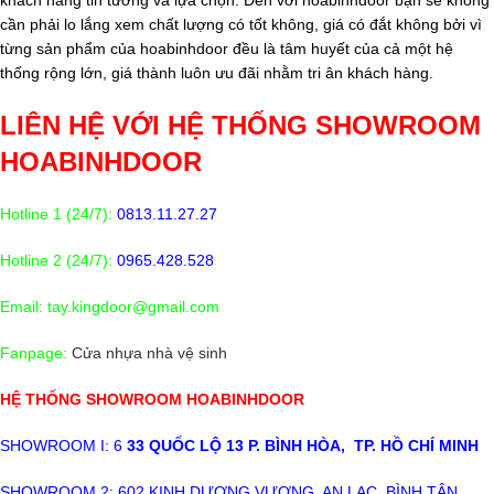
khách hàng tin tưởng và lựa chọn. Đến với hoabinhdoor bạn sẽ không
cần phải lo lắng xem chất lượng có tốt không, giá có đắt không bởi vì
từng sản phẩm của hoabinhdoor đều là tâm huyết của cả một hệ
thống rộng lớn, giá thành luôn ưu đãi nhằm tri ân khách hàng.
LIÊN HỆ VỚI HỆ THỐNG SHOWROOM
HOABINHDOOR
Hotline 1 (24/7):
0813.11.27.27
Hotline 2 (24/7):
0965.428.528
Email: tay.kingdoor@gmail.com
Fanpage:
Cửa nhựa nhà vệ sinh
HỆ THỐNG SHOWROOM HOABINHDOOR
SHOWROOM I: 6
33 QUỐC LỘ 13 P. BÌNH HÒA, TP. HỒ CHÍ MINH
SHOWROOM 2: 602 KINH DƯƠNG VƯƠNG, AN LẠC, BÌNH TÂN