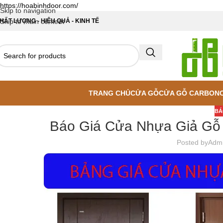
https://hoabinhdoor.com/
Skip to navigation
HẤT LƯỢNG - HIỆU QUẢ - KINH TẾ
Skip to main content
TRANG CHỦ
CỬA GỖ
CỬA GỖ CARBON
BÁ
Báo Giá Cửa Nhựa Giả Gỗ 
Posted by
Adm