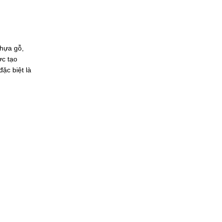
Nhựa gỗ,
ợc tạo
ặc biệt là