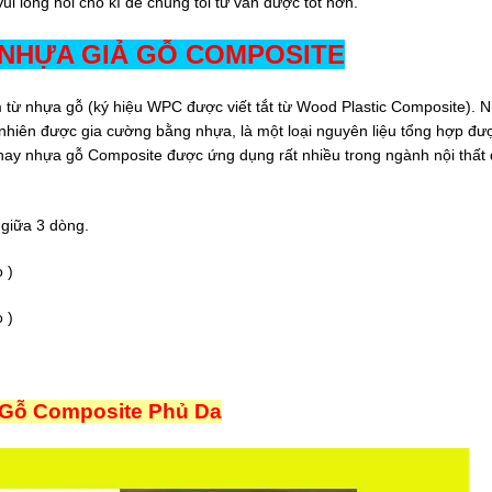
i lòng hỏi cho kĩ để chúng tôi tư vấn được tốt hơn.
 NHỰA GIẢ GỖ COMPOSITE
 từ nhựa gỗ (ký hiệu WPC được viết tắt từ Wood Plastic Composite). 
ự nhiên được gia cường bằng nhựa, là một loại nguyên liệu tổng hợp đư
 nay nhựa gỗ Composite được ứng dụng rất nhiều trong ngành nội thất đ
giữa 3 dòng.
 )
 )
 Gỗ Composite Phủ Da