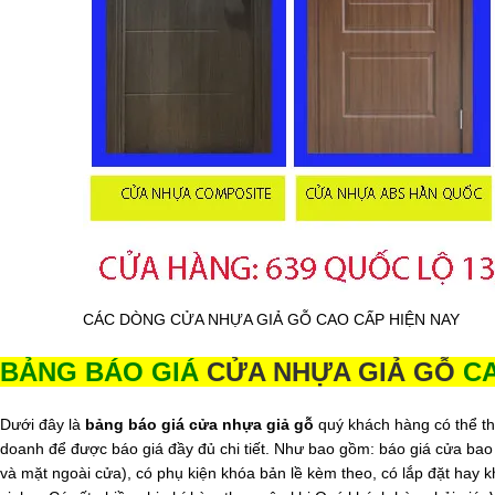
CÁC DÒNG CỬA NHỰA GIẢ GỖ CAO CẤP HIỆN NAY
BẢNG BÁO GIÁ
CỬA NHỰA GIẢ GỖ
CA
Dưới đây là
bảng báo giá cửa nhựa giả gỗ
quý khách hàng có thể tha
doanh để được báo giá đầy đủ chi tiết. Như bao gồm: báo giá cửa ba
và mặt ngoài cửa), có phụ kiện khóa bản lề kèm theo, có lắp đặt hay kh