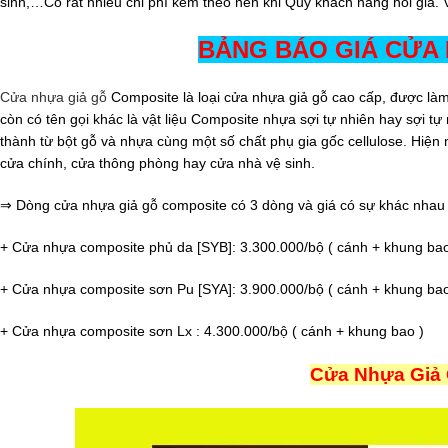
sinh,…Có rất nhiều chi phí kèm theo nên khi Quý khách hàng hỏi giá. Vu
BẢNG BÁO GIÁ CỬA
Cửa nhựa giả gỗ
Composite là loại cửa nhựa giả gỗ cao cấp, được làm
còn có tên gọi khác là vật liệu Composite nhựa sợi tự nhiên hay sợi t
thành từ bột gỗ và nhựa cùng một số chất phụ gia gốc cellulose. Hiện
cửa chính, cửa thông phòng hay cửa nhà vệ sinh.
⇒ Dòng cửa nhựa giả gỗ composite có 3 dòng và giá có sự khác nhau 
+ Cửa nhựa composite phủ da [SYB]: 3.300.000/bộ ( cánh + khung bao
+ Cửa nhựa composite sơn Pu [SYA]: 3.900.000/bộ ( cánh + khung bao
+ Cửa nhựa composite sơn Lx : 4.300.000/bộ ( cánh + khung bao )
Cửa Nhựa Giả