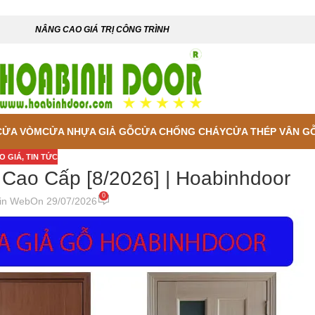
NÂNG CAO GIÁ TRỊ CÔNG TRÌNH
CỬA VÒM
CỬA NHỰA GIẢ GỖ
CỬA CHỐNG CHÁY
CỬA THÉP VÂN G
O GIÁ
,
TIN TỨC
Cao Cấp [8/2026] | Hoabinhdoor
0
in Web
On 29/07/2026