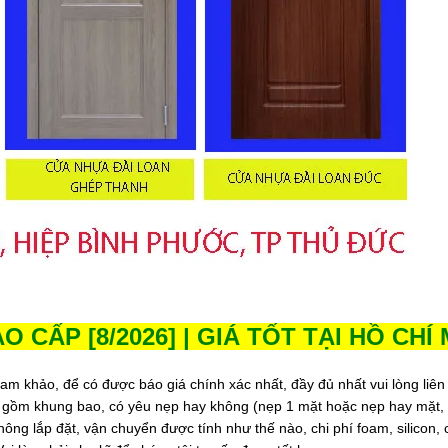
O CẤP [8/2026] | GIÁ TỐT TẠI HỒ CHÍ
m khảo, để có được báo giá chính xác nhất, đầy đủ nhất vui lòng liên
o gồm khung bao, có yêu nẹp hay không (nẹp 1 mặt hoặc nẹp hay mặt,
ông lắp đặt, vận chuyển được tính như thế nào, chi phí foam, silicon, c