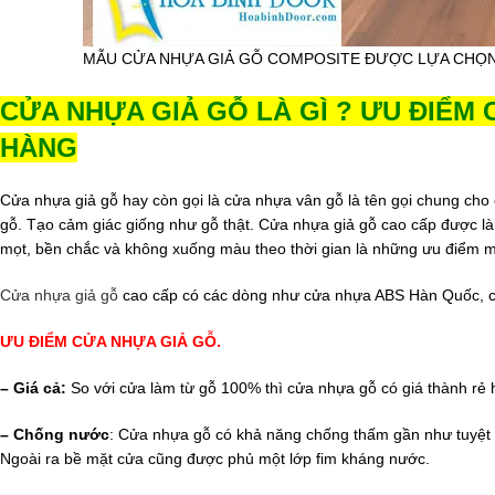
MẪU CỬA NHỰA GIẢ GỖ COMPOSITE ĐƯỢC LỰA CHỌN 
CỬA NHỰA GIẢ GỖ LÀ GÌ ? ƯU ĐIỂM
HÀNG
Cửa nhựa giả gỗ hay còn gọi là cửa nhựa vân gỗ là tên gọi chung cho
gỗ. Tạo cảm giác giống như gỗ thật. Cửa nhựa giả gỗ cao cấp được l
mọt, bền chắc và không xuống màu theo thời gian là những ưu điểm m
Cửa nhựa giả gỗ
cao cấp có các dòng như cửa nhựa ABS Hàn Quốc, c
ƯU ĐIỂM CỬA NHỰA GIẢ GỖ.
– Giá cả:
So với cửa làm từ gỗ 100% thì cửa nhựa gỗ có giá thành rẻ 
– Chống nước
: Cửa nhựa gỗ có khả năng chống thấm gần như tuyệt 
Ngoài ra bề mặt cửa cũng được phủ một lớp fim kháng nước.