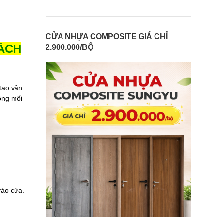
CỬA NHỰA COMPOSITE GIÁ CHỈ
HÁCH
2.900.000/BỘ
tạo vân
ông mối
vào cửa.