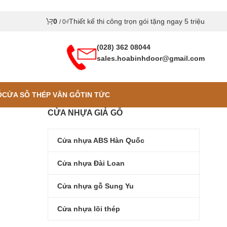
0
Thiết kế thi công trọn gói tặng ngay 5 triệu
/
0
₫
(028) 362 08044
sales.hoabinhdoor@gmail.com
Ỗ
CỬA SỖ THÉP VÂN GỖ
TIN TỨC
CỬA NHỰA GIẢ GỖ
Cửa nhựa ABS Hàn Quốc
Cửa nhựa Đài Loan
Cửa nhựa gỗ Sung Yu
Cửa nhựa lõi thép