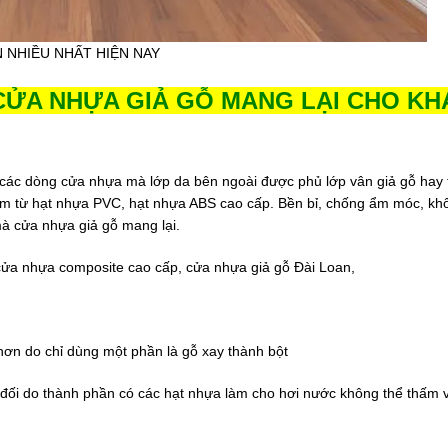
NHIỀU NHẤT HIỆN NAY
 CỬA NHỰA GIẢ GỖ MANG LẠI CHO K
 các dòng cửa nhựa mà lớp da bên ngoài được phủ lớp vân giả gỗ hay 
àm từ hạt nhựa PVC, hạt nhựa ABS cao cấp. Bền bỉ, chống ẩm móc, kh
à cửa nhựa giả gỗ mang lại.
ửa nhựa composite cao cấp, cửa nhựa giả gỗ Đài Loan,
hơn do chỉ dùng một phần là gỗ xay thành bột
đối do thành phần có các hạt nhựa làm cho hơi nước không thể thấm 