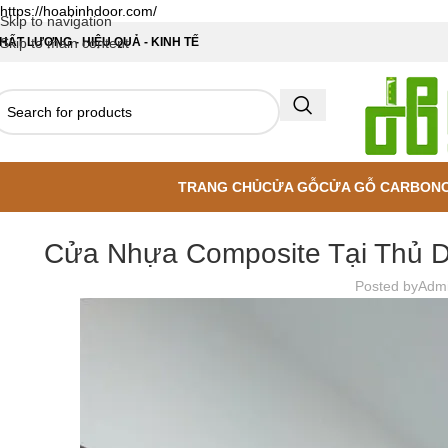
https://hoabinhdoor.com/
Skip to navigation
HẤT LƯỢNG - HIỆU QUẢ - KINH TẾ
Skip to main content
TRANG CHỦ
CỬA GỖ
CỬA GỖ CARBON
Cửa Nhựa Composite Tại Thủ D
Posted by
Adm