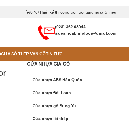
0
Thiết kế thi công trọn gói tặng ngay 5 triệu
/
0
₫
(028) 362 08044
sales.hoabinhdoor@gmail.com
Ỗ
CỬA SỖ THÉP VÂN GỖ
TIN TỨC
CỬA NHỰA GIẢ GỖ
or
Cửa nhựa ABS Hàn Quốc
Cửa nhựa Đài Loan
Cửa nhựa gỗ Sung Yu
Cửa nhựa lõi thép