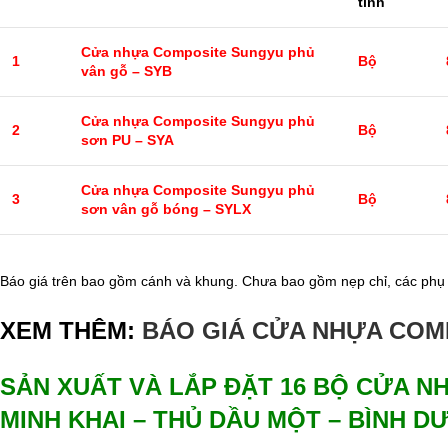
tính
Cửa nhựa Composite Sungyu phủ
1
Bộ
vân gỗ – SYB
Cửa nhựa Composite Sungyu phủ
2
Bộ
sơn PU – SYA
Cửa nhựa Composite Sungyu phủ
3
Bộ
sơn vân gỗ bóng – SYLX
Báo giá trên bao gồm cánh và khung. Chưa bao gồm nẹp chỉ, các phụ 
XEM THÊM:
BÁO GIÁ CỬA NHỰA CO
SẢN XUẤT VÀ LẮP ĐẶT 16 BỘ CỬA N
MINH KHAI – THỦ DẦU MỘT – BÌNH 