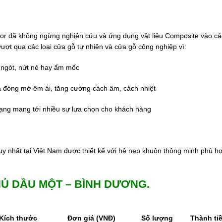
or đã không ngừng nghiên cứu và ứng dụng vật liệu Composite vào các
ượt qua các loại cửa gỗ tự nhiên và cửa gỗ công nghiệp vì:
 ngót, nứt nẻ hay ẩm mốc
a đóng mở êm ái, tăng cường cách âm, cách nhiệt
ạng mang tới nhiều sự lựa chọn cho khách hàng
 nhất tại Việt Nam được thiết kế với hệ nẹp khuôn thông minh phù hợ
Ủ DẦU MỘT – BÌNH DƯƠNG.
Kích thước
Đơn giá (VNĐ)
Số lượng
Thành ti