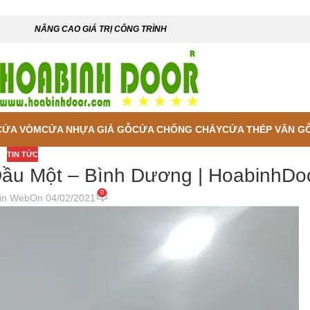
NÂNG CAO GIÁ TRỊ CÔNG TRÌNH
CỬA VÒM
CỬA NHỰA GIẢ GỖ
CỬA CHỐNG CHÁY
CỬA THÉP VÂN G
TIN TỨC
ầu Một – Bình Dương | HoabinhDo
0
in Web
On 04/02/2021