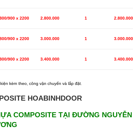
800/900 x 2200
2.800.000
1
2.800.000
800/900 x 2200
3.000.000
1
3.000.000
800/900 x 2200
3.400.000
1
3.400.000
kiện kèm theo, công vận chuyển và lắp đặt.
MPOSITE HOABINHDOOR
HỰA COMPOSITE TẠI ĐƯỜNG NGUYỄN 
DƯƠNG