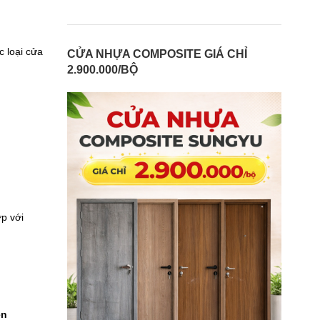
 loại cửa
CỬA NHỰA COMPOSITE GIÁ CHỈ
2.900.000/BỘ
p với
ền