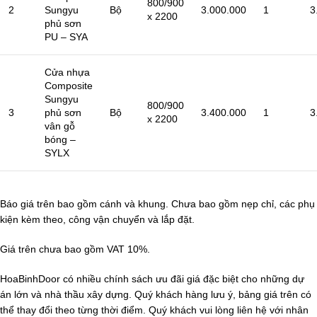
800/900
2
Sungyu
Bộ
3.000.000
1
3
x 2200
phủ sơn
PU – SYA
Cửa nhựa
Composite
Sungyu
800/900
3
phủ sơn
Bộ
3.400.000
1
3
x 2200
vân gỗ
bóng –
SYLX
Báo giá trên bao gồm cánh và khung. Chưa bao gồm nẹp chỉ, các phụ
kiện kèm theo, công vận chuyển và lắp đặt.
Giá trên chưa bao gồm VAT 10%.
HoaBinhDoor có nhiều chính sách ưu đãi giá đặc biệt cho những dự
án lớn và nhà thầu xây dựng. Quý khách hàng lưu ý, bảng giá trên có
thể thay đổi theo từng thời điểm. Quý khách vui lòng liên hệ với nhân