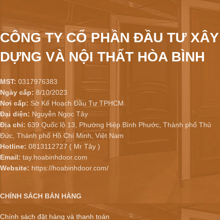
CÔNG TY CỔ PHẦN ĐẦU TƯ XÂY
DỰNG VÀ NỘI THẤT HÒA BÌNH
MST:
0317976383
Ngày cấp:
8/10/2023
Nơi cấp:
Sở Kế Hoạch Đầu Tư TPHCM
Đại diện:
Nguyễn Ngọc Tây
Địa chỉ:
639 Quốc lộ 13, Phường Hiệp Bình Phước, Thành phố Thủ
Đức, Thành phố Hồ Chí Minh, Việt Nam
Hotline:
0813112727 ( Mr Tây )
Email:
tay.hoabinhdoor.com
Website:
https://hoabinhdoor.com/
CHÍNH SÁCH BÁN HÀNG
Chính sách đặt hàng và thanh toán