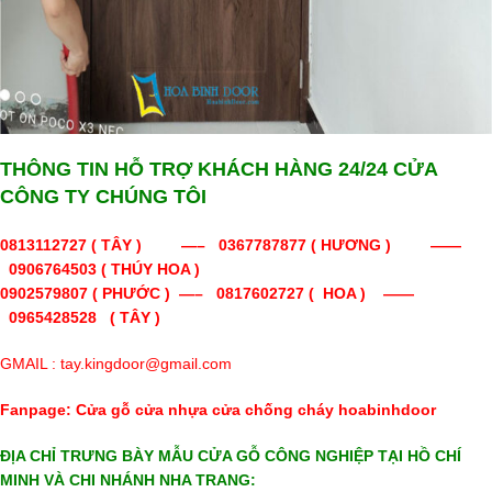
THÔNG TIN HỖ TRỢ KHÁCH HÀNG 24/24 CỬA
CÔNG TY CHÚNG TÔI
0813112727
( TÂY ) —–
0367787877 ( HƯƠNG ) ——
0906764503 ( THÚY HOA )
0902579807 ( PHƯỚC ) —– 0817602727 ( HOA ) ——
0965428528 ( TÂY )
GMAIL : tay.kingdoor@gmail.com
Fanpage:
Cửa gỗ cửa nhựa cửa chống cháy hoabinhdoor
ĐỊA CHỈ TRƯNG BÀY MẪU CỬA GỖ CÔNG NGHIỆP TẠI HỒ CHÍ
MINH VÀ CHI NHÁNH NHA TRANG: