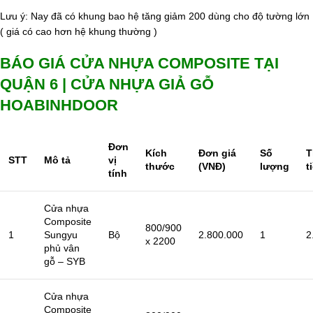
Lưu ý: Nay đã có khung bao hệ tăng giảm 200 dùng cho độ tường lớn
( giá có cao hơn hệ khung thường )
BÁO GIÁ CỬA NHỰA COMPOSITE TẠI
QUẬN 6 | CỬA NHỰA GIẢ GỖ
HOABINHDOOR
Đơn
Kích
Đơn giá
Số
T
STT
Mô tả
vị
thước
(VNĐ)
lượng
t
tính
Cửa nhựa
Composite
800/900
1
Sungyu
Bộ
2.800.000
1
2
x 2200
phủ vân
gỗ – SYB
Cửa nhựa
Composite