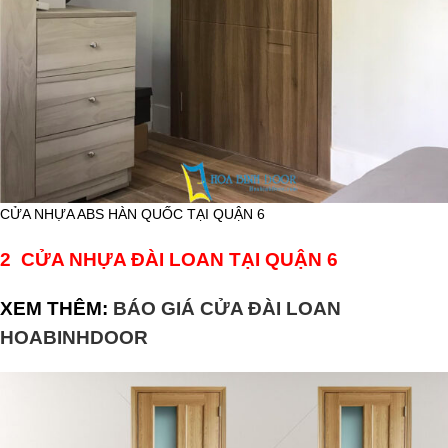
CỬA NHỰA ABS HÀN QUỐC TẠI QUẬN 6
2 CỬA NHỰA ĐÀI LOAN TẠI QUẬN 6
XEM THÊM:
BÁO GIÁ CỬA ĐÀI LOAN
HOABINHDOOR