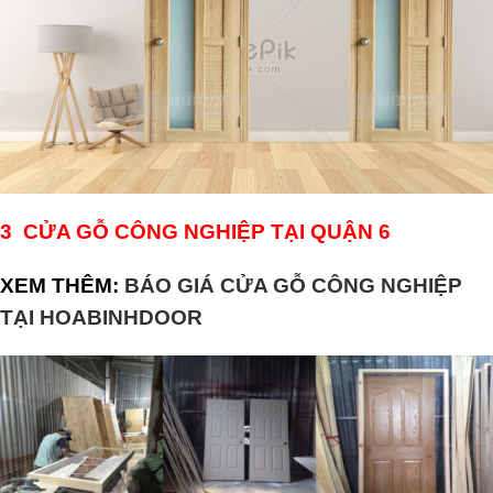
3 CỬA GỖ CÔNG NGHIỆP TẠI QUẬN 6
XEM THÊM:
BÁO GIÁ CỬA GỖ CÔNG NGHIỆP
TẠI HOABINHDOOR