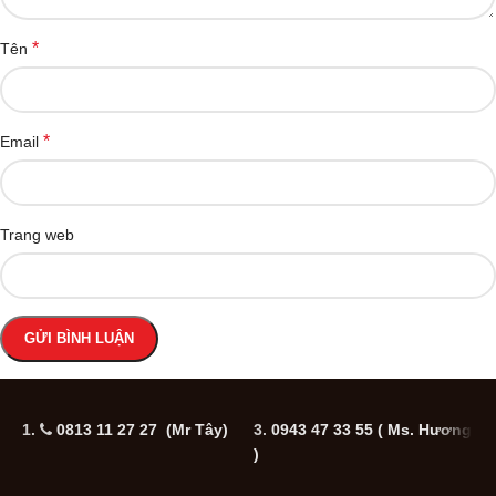
*
Tên
*
Email
Trang web
1.
0813 11 27 27 (Mr Tây)
3.
0943 47 33 55
( Ms. Hương
5
)