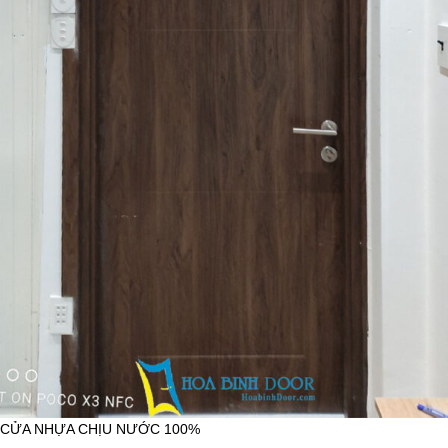
CỬA NHỰA CHỊU NƯỚC 100%