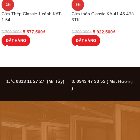
-2%
-6%
Cửa Thép Classic 1 cánh KAT-
Cửa thép Classic KA-41.43.43A-
1.54
3TK
5.577.500
₫
5.922.500
₫
5.700.000
₫
6.300.000
₫
ĐẶT HÀNG
ĐẶT HÀNG
1.
0813 11 27 27 (Mr Tây)
3.
0943 47 33 55
( Ms. Hương
5
)