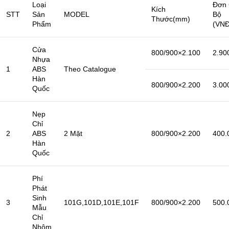
Loại
Đơn 
Kích
STT
Sản
MODEL
Bộ
Thước(mm)
Phẩm
(VNĐ
Cửa
800/900×2.100
2.90
Nhựa
1
ABS
Theo Catalogue
Hàn
800/900×2.200
3.00
Quốc
Nẹp
Chỉ
2
ABS
2 Mặt
800/900×2.200
400.
Hàn
Quốc
Phí
Phát
Sinh
3
101G,101D,101E,101F
800/900×2.200
500.
Mẫu
Chỉ
Nhôm