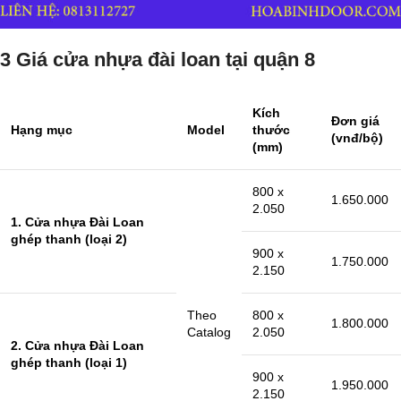
3 Giá cửa nhựa đài loan tại quận 8
Kích
Đơn giá
Hạng mục
Model
thước
(vnđ/bộ)
(mm)
800 x
1.650.000
2.050
1. Cửa nhựa Đài Loan
ghép thanh (loại 2)
900 x
1.750.000
2.150
Theo
800 x
1.800.000
Catalog
2.050
2. Cửa nhựa Đài Loan
ghép thanh (loại 1)
900 x
1.950.000
2.150