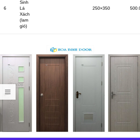
Sinh
6
Lá
250×350
500.
Xách
(lam
gió)