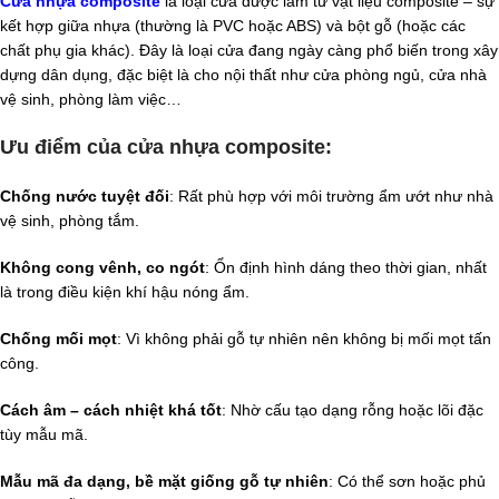
Cửa nhựa composite
là loại cửa được làm từ vật liệu composite – sự
kết hợp giữa nhựa (thường là PVC hoặc ABS) và bột gỗ (hoặc các
chất phụ gia khác). Đây là loại cửa đang ngày càng phổ biến trong xây
dựng dân dụng, đặc biệt là cho nội thất như cửa phòng ngủ, cửa nhà
vệ sinh, phòng làm việc…
Ưu điểm của cửa nhựa composite:
Chống nước tuyệt đối
: Rất phù hợp với môi trường ẩm ướt như nhà
vệ sinh, phòng tắm.
Không cong vênh, co ngót
: Ổn định hình dáng theo thời gian, nhất
là trong điều kiện khí hậu nóng ẩm.
Chống mối mọt
: Vì không phải gỗ tự nhiên nên không bị mối mọt tấn
công.
Cách âm – cách nhiệt khá tốt
: Nhờ cấu tạo dạng rỗng hoặc lõi đặc
tùy mẫu mã.
Mẫu mã đa dạng, bề mặt giống gỗ tự nhiên
: Có thể sơn hoặc phủ