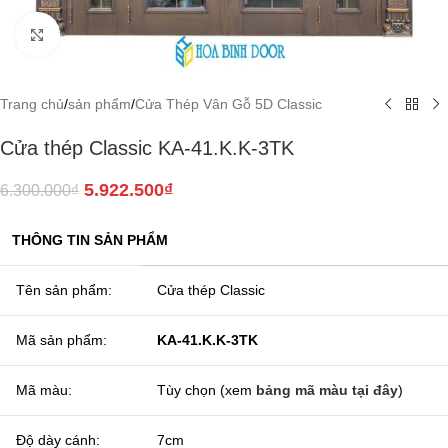
Click to enlarge
Trang chủ
/
sản phẩm
/
Cửa Thép Vân Gỗ 5D Classic
Cửa thép Classic KA-41.K.K-3TK
5.922.500
₫
6.300.000
₫
THÔNG TIN SẢN PHẨM
Tên sản phẩm:
Cửa thép Classic
Mã sản phẩm:
KA-41.K.K-3TK
Mã màu:
Tùy chọn (xem
bảng mã màu tại đây
)
Độ dày cánh:
7cm