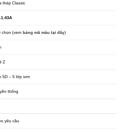
 thép Classic
-1.43A
 chọn (xem
bảng mã màu tại đây
)
m
ữ Z
 5D – 5 lớp sơn
yền thống
o yêu cầu