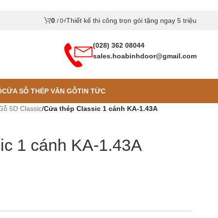
0
Thiết kế thi công trọn gói tặng ngay 5 triệu
/
0
₫
(028) 362 08044
sales.hoabinhdoor@gmail.com
Ỗ
CỬA SỖ THÉP VÂN GỖ
TIN TỨC
ỗ 5D Classic
/
Cửa thép Classic 1 cánh KA-1.43A
ic 1 cánh KA-1.43A