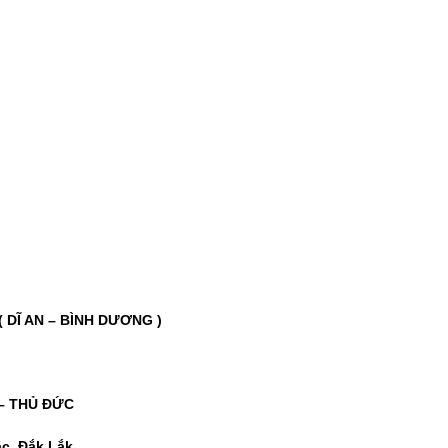
 DĨ AN – BÌNH DƯƠNG )
– THỦ ĐỨC
c, Đắk Lắk