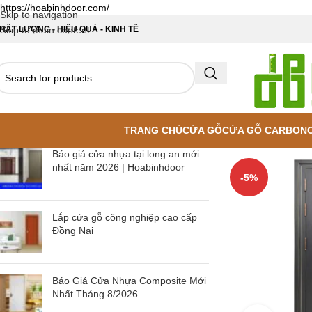
https://hoabinhdoor.com/
Skip to navigation
HẤT LƯỢNG - HIỆU QUẢ - KINH TẾ
Skip to main content
TRANG CHỦ
CỬA GỖ
CỬA GỖ CARBON
Báo giá cửa nhựa tại long an mới
nhất năm 2026 | Hoabinhdoor
-5%
Lắp cửa gỗ công nghiệp cao cấp
Đồng Nai
Báo Giá Cửa Nhựa Composite Mới
Nhất Tháng 8/2026