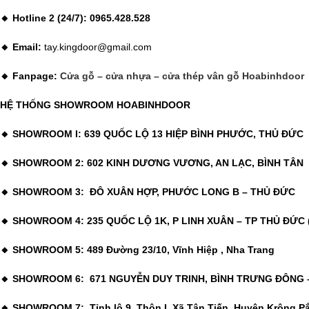
🔸 Hotline 2 (24/7): 0965.428.528
🔸 Email:
tay.kingdoor@gmail.com
🔸 Fanpage:
Cửa gỗ – cửa nhựa – cửa thép vân gỗ Hoabinhdoor
HỆ THỐNG SHOWROOM HOABINHDOOR
🔸 SHOWROOM I: 639 QUỐC LỘ 13 HIỆP BÌNH PHƯỚC, THỦ ĐỨC
🔸 SHOWROOM 2: 602 KINH DƯƠNG VƯƠNG, AN LẠC, BÌNH TÂN
🔸 SHOWROOM 3: ĐÔ XUÂN HỢP, PHƯỚC LONG B – THỦ ĐỨC
🔸 SHOWROOM 4: 235 QUỐC LỘ 1K, P LINH XUÂN – TP THỦ ĐỨC (
🔸 SHOWROOM 5: 489 Đường 23/10, Vĩnh Hiệp , Nha Trang
🔸 SHOWROOM 6: 671 NGUYỄN DUY TRINH, BÌNH TRƯNG ĐÔNG 
🔸 SHOWROOM 7: Tỉnh lộ 9, Thôn I, Xã Tân Tiến, Huyện Krông Pắ