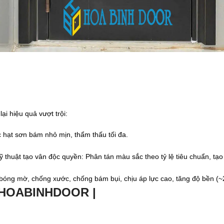
i hiệu quả vượt trội:
 hạt sơn bám nhỏ mịn, thẩm thấu tối đa.
Kỹ thuật tạo vân độc quyền: Phân tán màu sắc theo tỷ lệ tiêu chuẩn, t
 bóng mờ, chống xước, chống bám bụi, chịu áp lực cao, tăng độ bền (
 HOABINHDOOR |