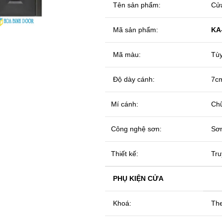
Tên sản phẩm:
Cửa
 enlarge
Mã sản phẩm:
KA
Mã màu:
Tùy
Độ dày cánh:
7c
Mí cánh:
Ch
Công nghệ sơn:
Sơn
Thiết kế:
Tru
PHỤ KIỆN CỬA
Khoá:
The