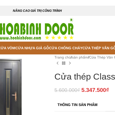
NÂNG CAO GIÁ TRỊ CÔNG TRÌNH
CỬA VÒM
CỬA NHỰA GIẢ GỖ
CỬA CHỐNG CHÁY
CỬA THÉP VÂN G
Trang chủ
/
sản phẩm
/
Cửa Thép Vân G
Cửa thép Class
5.347.500
₫
5.600.000
₫
THÔNG TIN SẢN PHẨM