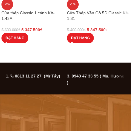
-5%
-1%
Cửa thép Classic 1 cánh KA-
Cửa Thép Vân Gỗ 5D Classic KA-
1.43A
1.31
5.347.500
₫
5.347.500
₫
5.600.000
₫
5.400.000
₫
ĐẶT HÀNG
ĐẶT HÀNG
1.
0813 11 27 27 (Mr Tây)
3.
0943 47 33 55
( Ms. Hương
5
)