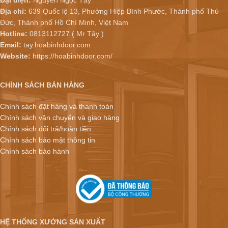
Địa chỉ:
639 Quốc lộ 13, Phường Hiệp Bình Phước, Thành phố Thủ
Đức, Thành phố Hồ Chí Minh, Việt Nam
Hotline:
0813112727 ( Mr Tây )
Email:
tay.hoabinhdoor.com
Website:
https://hoabinhdoor.com/
CHÍNH SÁCH BÁN HÀNG
Chính sách đặt hàng và thanh toán
Chính sách vận chuyển và giao hàng
Chính sách đổi trả/hoàn tiền
Chính sách bảo mật thông tin
Chính sách bảo hành
HỆ THỐNG XƯỞNG SẢN XUẤT