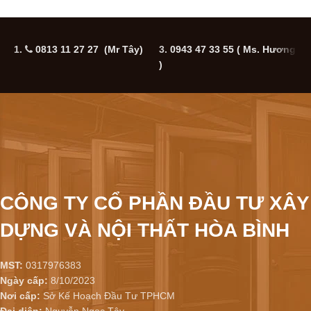
1.
0813 11 27 27 (Mr Tây)
3.
0943 47 33 55
( Ms. Hương
5
)
CÔNG TY CỔ PHẦN ĐẦU TƯ XÂY
DỰNG VÀ NỘI THẤT HÒA BÌNH
MST:
0317976383
Ngày cấp:
8/10/2023
Nơi cấp:
Sở Kế Hoạch Đầu Tư TPHCM
Đại diện:
Nguyễn Ngọc Tây