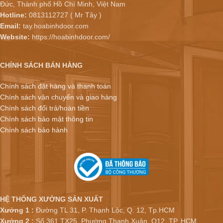
Đức, Thành phố Hồ Chí Minh, Việt Nam
Hotline:
0813112727 ( Mr Tây )
Email:
tay.hoabinhdoor.com
Website:
https://hoabinhdoor.com/
CHÍNH SÁCH BÁN HÀNG
Chính sách đặt hàng và thanh toán
Chính sách vận chuyển và giao hàng
Chính sách đổi trả/hoàn tiền
Chính sách bảo mật thông tin
Chính sách bảo hành
HỆ THỐNG XƯỞNG SẢN XUẤT
Xưởng 1 :
Đường TL 31, P. Thạnh Lộc, Q. 12, Tp.HCM
Xưởng 2 :
Số 361 TX25, Phường Thạnh Xuân, Q12, TP. HCM.