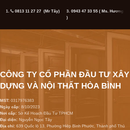
1.
0813 11 27 27 (Mr Tây)
3.
0943 47 33 55
( Ms. Hương
5
)
CÔNG TY CỔ PHẦN ĐẦU TƯ XÂY
DỰNG VÀ NỘI THẤT HÒA BÌNH
MST:
0317976383
Ngày cấp:
8/10/2023
Nơi cấp:
Sở Kế Hoạch Đầu Tư TPHCM
Đại diện:
Nguyễn Ngọc Tây
Địa chỉ:
639 Quốc lộ 13, Phường Hiệp Bình Phước, Thành phố Thủ