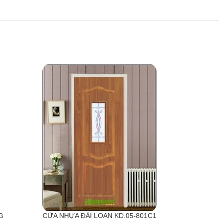
G
CỬA NHỰA ĐÀI LOAN KD.05-801C1
CỬA 