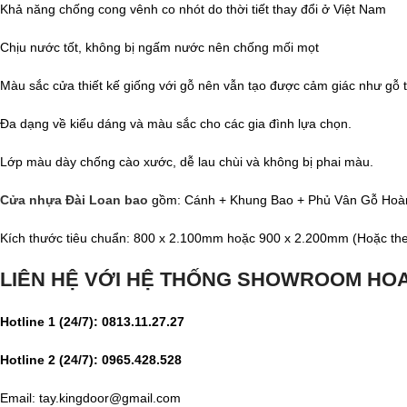
Khả năng chống cong vênh co nhót do thời tiết thay đổi ở Việt Nam
Chịu nước tốt, không bị ngấm nước nên chống mối mọt
Màu sắc cửa thiết kế giống với gỗ nên vẫn tạo được cảm giác như gỗ t
Đa dạng về kiểu dáng và màu sắc cho các gia đình lựa chọn.
Lớp màu dày chống cào xước, dễ lau chùi và không bị phai màu.
Cửa nhựa Đài Loan bao
gồm: Cánh + Khung Bao + Phủ Vân Gỗ Hoàn
Kích thước tiêu chuẩn: 800 x 2.100mm hoặc 900 x 2.200mm (Hoặc theo
LIÊN HỆ VỚI HỆ THỐNG SHOWROOM H
Hotline 1 (24/7): 0813.11.27.27
Hotline 2 (24/7): 0965.428.528
Email: tay.kingdoor@gmail.com