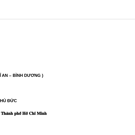
Ĩ AN – BÌNH DƯƠNG )
THỦ ĐỨC
̀𝐧𝐡 𝐩𝐡𝐨̂́ 𝐇𝐨̂̀ 𝐂𝐡𝐢́ 𝐌𝐢𝐧𝐡