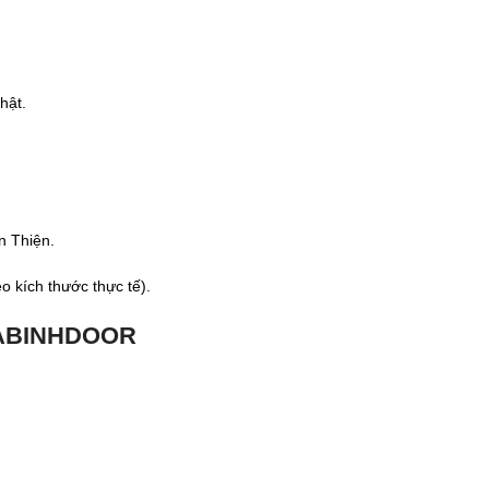
hật.
 Thiện.
 kích thước thực tế).
OABINHDOOR