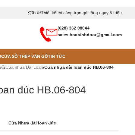
0
Thiết kế thi công trọn gói tặng ngay 5 triệu
/
0
₫
(028) 362 08044
sales.hoabinhdoor@gmail.com
Ỗ
CỬA SỖ THÉP VÂN GỖ
TIN TỨC
Gỗ
/
Cửa nhựa Đài Loan
/
Cửa nhựa đài loan đúc HB.06-804
oan đúc HB.06-804
Cửa Nhựa đài loan đúc