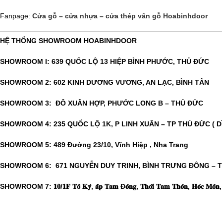
Fanpage:
Cửa gỗ – cửa nhựa – cửa thép vân gỗ Hoabinhdoor
HỆ THỐNG SHOWROOM HOABINHDOOR
SHOWROOM I: 639 QUỐC LỘ 13 HIỆP BÌNH PHƯỚC, THỦ ĐỨC
SHOWROOM 2: 602 KINH DƯƠNG VƯƠNG, AN LẠC, BÌNH TÂN
SHOWROOM 3: ĐÔ XUÂN HỢP, PHƯỚC LONG B – THỦ ĐỨC
SHOWROOM 4: 235 QUỐC LỘ 1K, P LINH XUÂN – TP THỦ ĐỨC ( D
SHOWROOM 5: 489 Đường 23/10, Vĩnh Hiệp , Nha Trang
SHOWROOM 6: 671 NGUYỄN DUY TRINH, BÌNH TRƯNG ĐÔNG – 
SHOWROOM 7: 𝟏𝟎/𝟏𝐅 𝐓𝐨̂ 𝐊𝐲́, 𝐚̂́𝐩 𝐓𝐚𝐦 Đ𝐨̂𝐧𝐠, 𝐓𝐡𝐨̛́𝐢 𝐓𝐚𝐦 𝐓𝐡𝐨̂𝐧, 𝐇𝐨́𝐜 𝐌𝐨̂𝐧, 𝐓𝐡