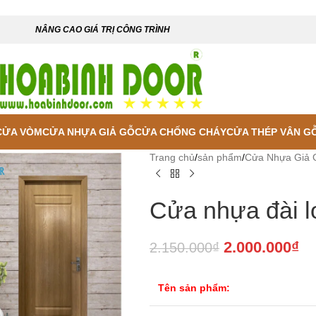
NÂNG CAO GIÁ TRỊ CÔNG TRÌNH
CỬA VÒM
CỬA NHỰA GIẢ GỖ
CỬA CHỐNG CHÁY
CỬA THÉP VÂN G
Trang chủ
/
sản phẩm
/
Cửa Nhựa Giả 
Cửa nhựa đài l
2.000.000
₫
2.150.000
₫
Tên sản phẩm:
 enlarge