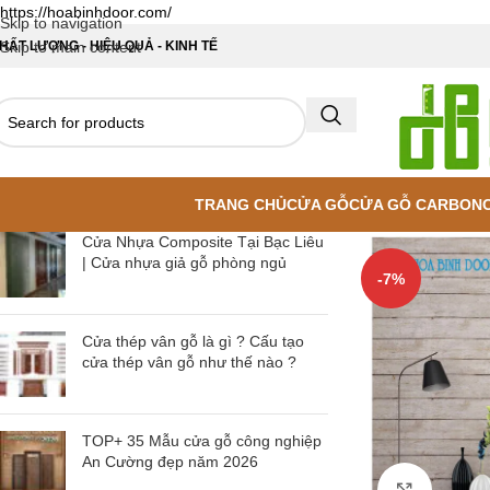
https://hoabinhdoor.com/
Skip to navigation
HẤT LƯỢNG - HIỆU QUẢ - KINH TẾ
Skip to main content
TRANG CHỦ
CỬA GỖ
CỬA GỖ CARBON
Cửa Nhựa Composite Tại Bạc Liêu
| Cửa nhựa giả gỗ phòng ngủ
-7%
Cửa thép vân gỗ là gì ? Cấu tạo
cửa thép vân gỗ như thế nào ?
TOP+ 35 Mẫu cửa gỗ công nghiệp
An Cường đẹp năm 2026
Click to