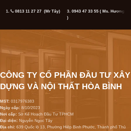
1.
0813 11 27 27 (Mr Tây)
3.
0943 47 33 55
( Ms. Hương
5
)
CÔNG TY CỔ PHẦN ĐẦU TƯ XÂY
DỰNG VÀ NỘI THẤT HÒA BÌNH
MST:
0317976383
Ngày cấp:
8/10/2023
Nơi cấp:
Sở Kế Hoạch Đầu Tư TPHCM
Đại diện:
Nguyễn Ngọc Tây
Địa chỉ:
639 Quốc lộ 13, Phường Hiệp Bình Phước, Thành phố Thủ