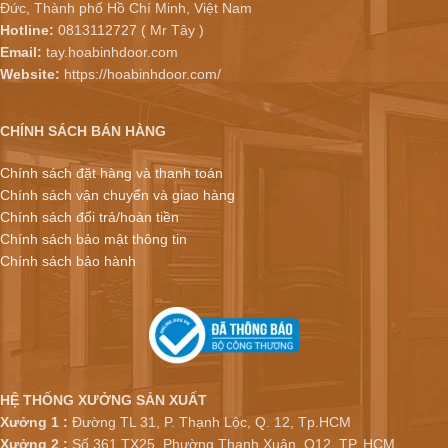
Đức, Thành phố Hồ Chí Minh, Việt Nam
Hotline:
0813112727 ( Mr Tây )
Email:
tay.hoabinhdoor.com
Website:
https://hoabinhdoor.com/
CHÍNH SÁCH BÁN HÀNG
Chính sách đặt hàng và thanh toán
Chính sách vận chuyển và giao hàng
Chính sách đổi trả/hoàn tiền
Chính sách bảo mật thông tin
Chính sách bảo hành
HỆ THỐNG XƯỞNG SẢN XUẤT
Xưởng 1 :
Đường TL 31, P. Thạnh Lộc, Q. 12, Tp.HCM
Xưởng 2 :
Số 361 TX25, Phường Thạnh Xuân, Q12, TP. HCM.