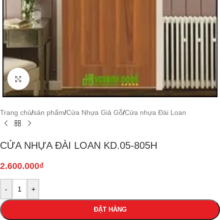
Click to enlarge
Trang chủ
/
sản phẩm
/
Cửa Nhựa Giả Gỗ
/
Cửa nhựa Đài Loan
CỬA NHỰA ĐÀI LOAN KD.05-805H
2.600.000
₫
-
+
ĐẶT HÀNG