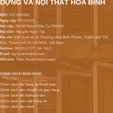
DỰNG VÀ NỘI THẤT HÒA BÌNH
MST:
0317976383
Ngày cấp:
8/10/2023
Nơi cấp:
Sở Kế Hoạch Đầu Tư TPHCM
Đại diện:
Nguyễn Ngọc Tây
Địa chỉ:
639 Quốc lộ 13, Phường Hiệp Bình Phước, Thành phố Thủ
Đức, Thành phố Hồ Chí Minh, Việt Nam
Hotline:
0813112727 ( Mr Tây )
Email:
tay.hoabinhdoor.com
Website:
https://hoabinhdoor.com/
CHÍNH SÁCH BÁN HÀNG
Chính sách đặt hàng và thanh toán
Chính sách vận chuyển và giao hàng
Chính sách đổi trả/hoàn tiền
Chính sách bảo mật thông tin
Chính sách bảo hành