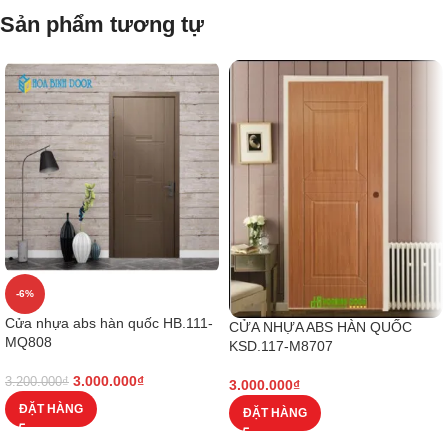
Sản phẩm tương tự
-6%
Cửa nhựa abs hàn quốc HB.111-
CỬA NHỰA ABS HÀN QUỐC
MQ808
KSD.117-M8707
3.000.000
₫
3.200.000
₫
3.000.000
₫
ĐẶT HÀNG
ĐẶT HÀNG