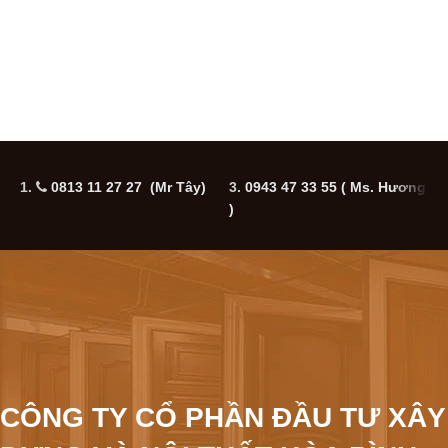
1.
0813 11 27 27 (Mr Tây)
3.
0943 47 33 55
( Ms. Hương
5
)
CÔNG TY CỔ PHẦN ĐẦU TƯ XÂY