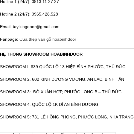
Hotline 1 (24/7): 0813.11.27.27
Hotline 2 (24/7): 0965.428.528
Email: tay.kingdoor@gmail.com
Fanpage:
Cửa thép vân gỗ hoabinhdoor
HỆ THỐNG SHOWROOM HOABINHDOOR
SHOWROOM I: 639 QUỐC LỘ 13 HIỆP BÌNH PHƯỚC, THỦ ĐỨC
SHOWROOM 2: 602 KINH DƯƠNG VƯƠNG, AN LẠC, BÌNH TÂN
SHOWROOM 3: ĐÔ XUÂN HỢP, PHƯỚC LONG B – THỦ ĐỨC
SHOWROOM 4: QUỐC LỘ 1K DĨ AN BÌNH DƯƠNG
SHOWROOM 5: 731 LÊ HỒNG PHONG, PHƯỚC LONG, NHA TRANG