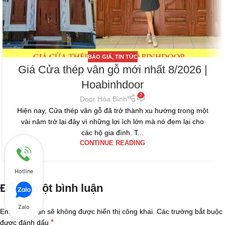
BÁO GIÁ
,
TIN TỨC
Giá Cửa thép vân gỗ mới nhất 8/2026 |
Hoabinhdoor
2
Door Hòa Bình
Hiện nay, Cửa thép vân gỗ đã trở thành xu hướng trong một
vài năm trở lại đây vì những lợi ích lớn mà nó đem lại cho
các hộ gia đình. T...
CONTINUE READING
Hotline
Để lại một bình luận
Zalo
Email của bạn sẽ không được hiển thị công khai.
Các trường bắt buộc
*
được đánh dấu