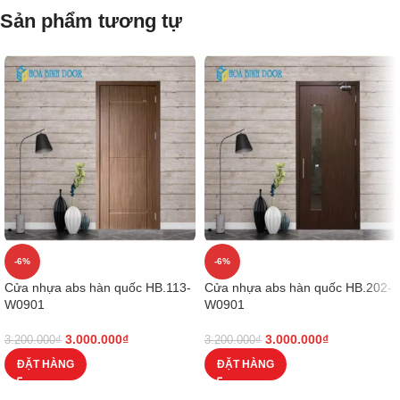
Sản phẩm tương tự
-6%
-6%
Cửa nhựa abs hàn quốc HB.113-
Cửa nhựa abs hàn quốc HB.202-
W0901
W0901
3.000.000
₫
3.000.000
₫
3.200.000
₫
3.200.000
₫
ĐẶT HÀNG
ĐẶT HÀNG