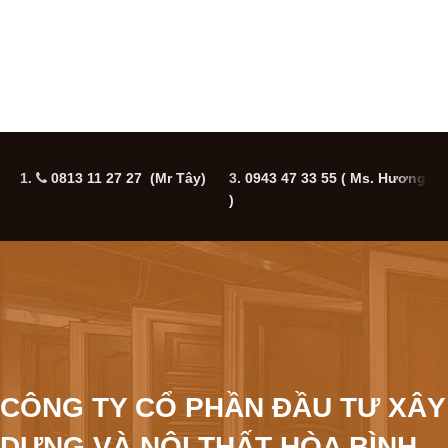
1.
0813 11 27 27 (Mr Tây)
3.
0943 47 33 55
( Ms. Hương
5
)
CÔNG TY CỔ PHẦN ĐẦU TƯ XÂY
DỰNG VÀ NỘI THẤT HÒA BÌNH