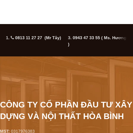
1.
0813 11 27 27 (Mr Tây)
3.
0943 47 33 55
( Ms. Hương
5
)
CÔNG TY CỔ PHẦN ĐẦU TƯ XÂY
DỰNG VÀ NỘI THẤT HÒA BÌNH
MST:
0317976383