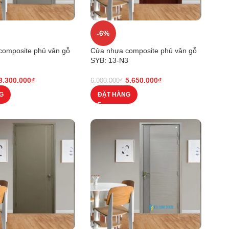
-6%
composite phủ vân gỗ
Cửa nhựa composite phủ vân gỗ
SYB: 13-N3
3.300.000
₫
5.650.000
₫
6.000.000
₫
G
ĐẶT HÀNG