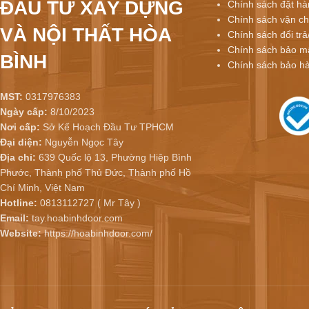
ĐẦU TƯ XÂY DỰNG
Chính sách đặt hà
Chính sách vận ch
VÀ NỘI THẤT HÒA
Chính sách đổi trả
Chính sách bảo mậ
BÌNH
Chính sách bảo h
MST:
0317976383
Ngày cấp:
8/10/2023
Nơi cấp:
Sở Kế Hoạch Đầu Tư TPHCM
Đại diện:
Nguyễn Ngọc Tây
Địa chỉ:
639 Quốc lộ 13, Phường Hiệp Bình
Phước, Thành phố Thủ Đức, Thành phố Hồ
Chí Minh, Việt Nam
Hotline:
0813112727 ( Mr Tây )
Email:
tay.hoabinhdoor.com
Website:
https://hoabinhdoor.com/