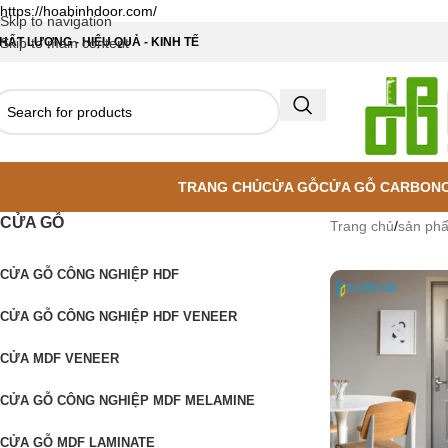
https://hoabinhdoor.com/
Skip to navigation
HẤT LƯỢNG - HIỆU QUẢ - KINH TẾ
Skip to main content
TRANG CHỦ
CỬA GỖ
CỬA GỖ CARBON
CỬA GỖ
Trang chủ
/
sản ph
CỬA GỖ CÔNG NGHIỆP HDF
CỬA GỖ CÔNG NGHIỆP HDF VENEER
CỬA MDF VENEER
CỬA GỖ CÔNG NGHIỆP MDF MELAMINE
CỬA GỖ MDF LAMINATE