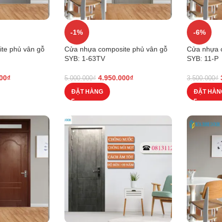
-1%
-6%
te phủ vân gỗ
Cửa nhựa composite phủ vân gỗ
Cửa nhựa 
SYB: 1-63TV
SYB: 11-P
00
₫
4.950.000
₫
5.000.000
₫
3.500.000
₫
ĐẶT HÀNG
ĐẶT HÀN