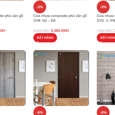
-3%
-3%
te phủ vân gỗ
Cửa nhựa composite phủ vân gỗ
Cửa nhựa 
SYB: N2 – E8
SYD: 3 -P
00
₫
3.480.000
₫
3.600.000
₫
3.600.000
₫
ĐẶT HÀNG
ĐẶT HÀN
-6%
-6%