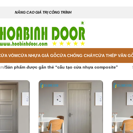
NÂNG CAO GIÁ TRỊ CÔNG TRÌNH
CỬA VÒM
CỬA NHỰA GIẢ GỖ
CỬA CHỐNG CHÁY
CỬA THÉP VÂN G
ẩm
/
Sản phẩm được gắn thẻ “cấu tạo cửa nhựa composite”