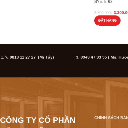
SYE: 5-62
3.300.0
3.500.000
₫
ĐẶT HÀNG
1.
0813 11 27 27 (Mr Tây)
3.
0943 47 33 55
( Ms. Hươ
CHÍNH SÁCH BÁ
CÔNG TY CỔ PHẦN