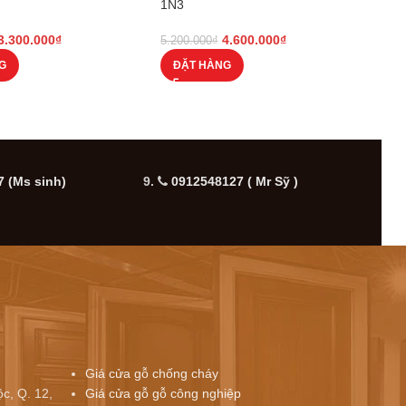
1N3
3.300.000
₫
4.600.000
₫
5.200.000
₫
G
ĐẶT HÀNG
 (Ms sinh)
9.
0912548127 ( Mr Sỹ )
10.
Giá cửa gỗ chống cháy
c, Q. 12,
Giá cửa gỗ gỗ công nghiệp