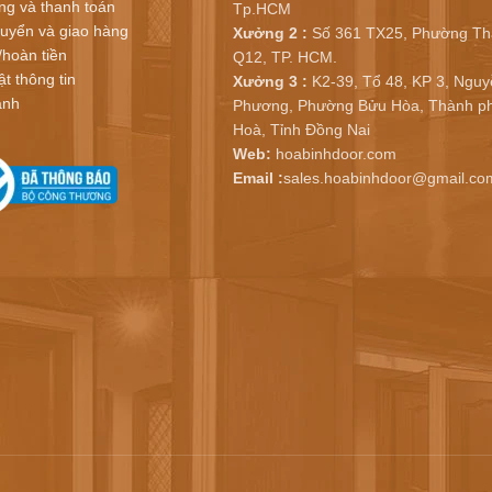
ng và thanh toán
Tp.HCM
uyển và giao hàng
Xưởng 2 :
Số 361 TX25, Phường Th
/hoàn tiền
Q12, TP. HCM.
t thông tin
Xưởng 3 :
K2-39, Tổ 48, KP 3, Nguy
ành
Phương, Phường Bửu Hòa, Thành ph
Hoà, Tỉnh Đồng Nai
Web:
hoabinhdoor.com
Email :
sales.hoabinhdoor@gmail.co