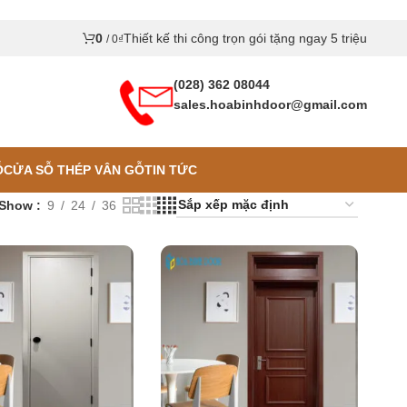
0
Thiết kế thi công trọn gói tặng ngay 5 triệu
/
0
₫
(028) 362 08044
sales.hoabinhdoor@gmail.com
Ỗ
CỬA SỖ THÉP VÂN GỖ
TIN TỨC
Show
9
24
36