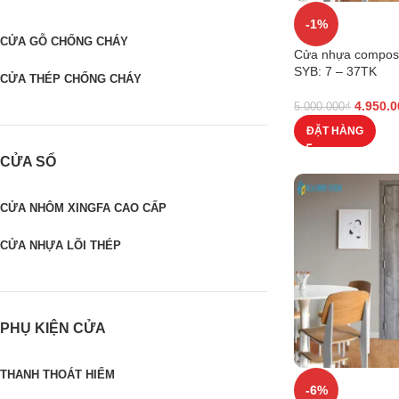
-1%
CỬA GỖ CHỐNG CHÁY
Cửa nhựa composi
SYB: 7 – 37TK
CỬA THÉP CHỐNG CHÁY
4.950.0
5.000.000
₫
ĐẶT HÀNG
CỬA SỔ
CỬA NHÔM XINGFA CAO CẤP
CỬA NHỰA LÕI THÉP
PHỤ KIỆN CỬA
THANH THOÁT HIỂM
-6%