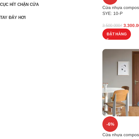
CỤC HÍT CHẶN CỬA
Cửa nhựa composi
SYE: 10-P
TAY ĐẨY HƠI
3.300.0
3.500.000
₫
ĐẶT HÀNG
-6%
Cửa nhựa composi