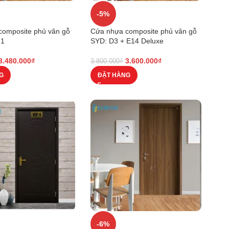
-5%
composite phủ vân gỗ
Cửa nhựa composite phủ vân gỗ
N1
SYD: D3 + E14 Deluxe
3.480.000
₫
3.600.000
₫
3.800.000
₫
G
ĐẶT HÀNG
-6%