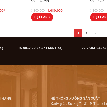
SYE: 7-PN3
SYE: 9-P
00
₫
3.680.000
₫
3.800.000
₫
3.500.000
₫
ĐẶT HÀNG
ĐẶT HÀN
1
2
→
ng )
5.
0817 60 27 27
( Ms. Hoa)
7.
0837112727
N HÀNG
HỆ THỐNG XƯỞNG SẢN XUẤT
Xưởng 1 :
Đường TL 31, P. Thạnh Lộ