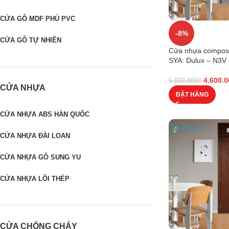
CỬA GỖ MDF PHỦ PVC
-8%
CỬA GỖ TỰ NHIÊN
Cửa nhựa composi
SYA: Dulux – N3V
4.600.0
5.000.000
₫
CỬA NHỰA
ĐẶT HÀNG
CỬA NHỰA ABS HÀN QUỐC
CỬA NHỰA ĐÀI LOAN
CỬA NHỰA GỖ SUNG YU
CỬA NHỰA LÕI THÉP
CỬA CHỐNG CHÁY