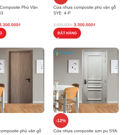
Composite Phủ Vân
Cửa nhựa composite phủ vân gỗ
43
SYE: 4-P
3.300.000
₫
3.300.000
₫
3.500.000
₫
G
ĐẶT HÀNG
-12%
composite phủ vân gỗ
Cửa nhựa composite sơn pu SYA: