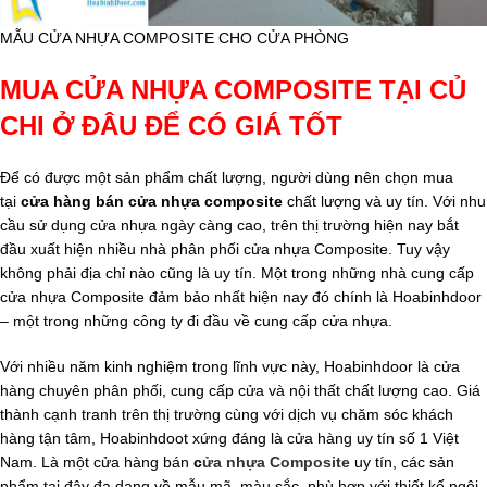
MẪU CỬA NHỰA COMPOSITE CHO CỬA PHÒNG
MUA CỬA NHỰA COMPOSITE TẠI CỦ
CHI Ở ĐÂU ĐỂ CÓ GIÁ TỐT
Để có được một sản phẩm chất lượng, người dùng nên chọn mua
tại
cửa hàng bán cửa nhựa composite
chất lượng và uy tín. Với nhu
cầu sử dụng cửa nhựa ngày càng cao, trên thị trường hiện nay bắt
đầu xuất hiện nhiều nhà phân phối cửa nhựa Composite. Tuy vậy
không phải địa chỉ nào cũng là uy tín. Một trong những nhà cung cấp
cửa nhựa Composite đảm bảo nhất hiện nay đó chính là Hoabinhdoor
– một trong những công ty đi đầu về cung cấp cửa nhựa.
Với nhiều năm kinh nghiệm trong lĩnh vực này, Hoabinhdoor là cửa
hàng chuyên phân phối, cung cấp cửa và nội thất chất lượng cao. Giá
thành cạnh tranh trên thị trường cùng với dịch vụ chăm sóc khách
hàng tận tâm, Hoabinhdoot xứng đáng là cửa hàng uy tín số 1 Việt
Nam. Là một cửa hàng bán
c
ửa nhựa Composite
uy tín, các sản
phẩm tại đây đa dạng về mẫu mã, màu sắc, phù hợp với thiết kế ngôi