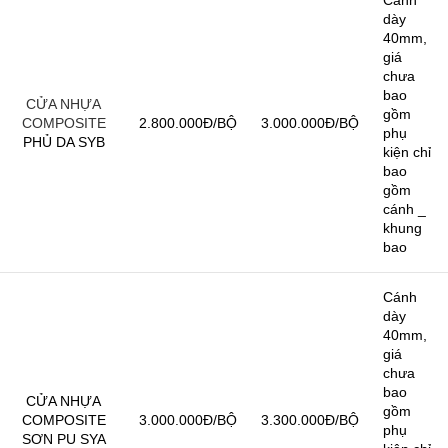
dày
40mm,
giá
chưa
bao
CỬA NHỰA
gồm
COMPOSITE
2.800.000Đ/BỘ
3.000.000Đ/BỘ
phụ
PHỦ DA SYB
kiện chỉ
bao
gồm
cánh _
khung
bao
Cánh
dày
40mm,
giá
chưa
bao
CỬA NHỰA
gồm
COMPOSITE
3.000.000Đ/BỘ
3.300.000Đ/BỘ
phụ
SƠN PU SYA