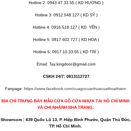
Hotline 2: 0943.47.33.55 ( KD HƯƠNG )
Hotline 3: 0912.548.127 ( KD SỸ )
Hotline 4: 0916.518.127 ( KD. YẾN )
Hotline 5: 0817.602.727 ( KD HOA )
Hotline 6: 0917.10.33.55 ( KD TRÍ )
Email: Tay.kingdoor@gmail.com
CSKH 24/7: 0813112727
Fanpage:
https://www.facebook.com/cuagocuanhuacuathoathiem
ĐỊA CHỈ TRƯNG BÀY MẪU CỬA GỖ
CỬA NHỰA
TẠI HỒ CHÍ MINH
VÀ CHI NHÁNH NHA TRANG:
Showroom : 639 Quốc Lộ 13, P. Hiệp Bình Phước, Quận Thủ Đức,
TP. Hồ Chí Minh.