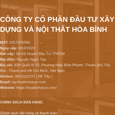
CÔNG TY CỔ PHẦN ĐẦU TƯ XÂY
DỰNG VÀ NỘI THẤT HÒA BÌNH
MST:
0317976383
Ngày cấp:
8/10/2023
Nơi cấp:
Sở Kế Hoạch Đầu Tư TPHCM
Đại diện:
Nguyễn Ngọc Tây
Địa chỉ:
639 Quốc lộ 13, Phường Hiệp Bình Phước, Thành phố Thủ
Đức, Thành phố Hồ Chí Minh, Việt Nam
Hotline:
0813112727 ( Mr Tây )
Email:
tay.hoabinhdoor.com
Website:
https://hoabinhdoor.com/
CHÍNH SÁCH BÁN HÀNG
Chính sách đặt hàng và thanh toán