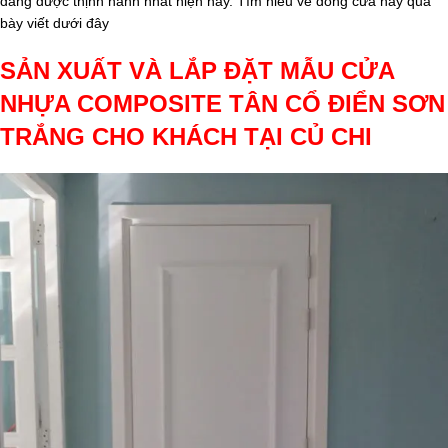
đang được thịnh hành nhất hiện này. Tìm hiểu về dòng cửa này qua
bày viết dưới đây
SẢN XUẤT VÀ LẮP ĐẶT MẪU CỬA
NHỰA COMPOSITE TÂN CỔ ĐIỂN SƠN
TRẮNG CHO KHÁCH TẠI CỦ CHI