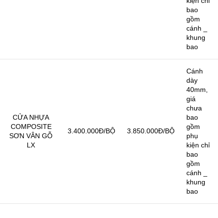
kiện chỉ
bao
gồm
cánh _
khung
bao
Cánh
dày
40mm,
giá
chưa
CỬA NHỰA
bao
COMPOSITE
gồm
3.400.000Đ/BỘ
3.850.000Đ/BỘ
SƠN VÂN GỖ
phụ
LX
kiện chỉ
bao
gồm
cánh _
khung
bao