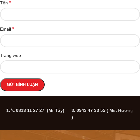
*
Tên
*
Email
Trang web
1.
0813 11 27 27 (Mr Tây)
3.
0943 47 33 55
( Ms. Hương
5
)