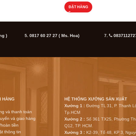
ĐẶT HÀNG
ng )
5.
0817 60 27 27
( Ms. Hoa)
7.
0837112727
N HÀNG
HỆ THỐNG XƯỞNG SẢN XUẤT
Xưởng 1 :
Đường TL 31, P. Thạnh Lộ
ng và thanh toán
Tp.HCM
uyển và giao hàng
Xưởng 2 :
Số 361 TX25, Phường Th
/hoàn tiền
Q12, TP. HCM.
t thông tin
Xưởng 3 :
K2-39, Tổ 48, KP 3, Nguy