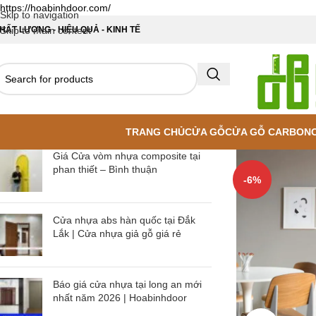
https://hoabinhdoor.com/
Skip to navigation
HẤT LƯỢNG - HIỆU QUẢ - KINH TẾ
Skip to main content
TRANG CHỦ
CỬA GỖ
CỬA GỖ CARBON
Giá Cửa vòm nhựa composite tại
phan thiết – Bình thuận
-6%
Cửa nhựa abs hàn quốc tại Đắk
Lắk | Cửa nhựa giả gỗ giá rẻ
Báo giá cửa nhựa tại long an mới
nhất năm 2026 | Hoabinhdoor