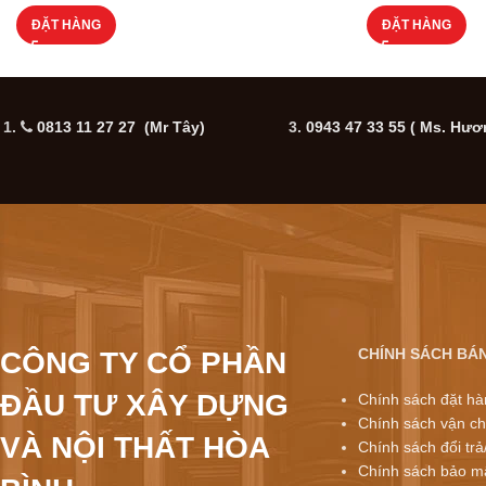
ĐẶT HÀNG
ĐẶT HÀNG
1.
0813 11 27 27 (Mr Tây)
3.
0943 47 33 55
( Ms. Hươ
CHÍNH SÁCH BÁ
CÔNG TY CỔ PHẦN
ĐẦU TƯ XÂY DỰNG
Chính sách đặt hà
Chính sách vận ch
VÀ NỘI THẤT HÒA
Chính sách đổi trả
Chính sách bảo mậ