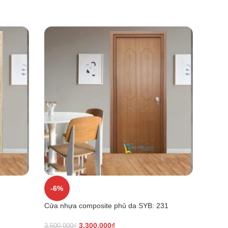
-6%
-6%
Cửa nhựa composite phủ da SYB: 231
Cửa n
3.300.000
₫
3.500.000
₫
3.500.