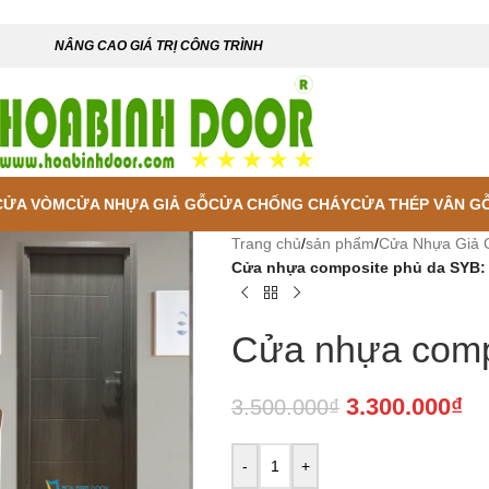
NÂNG CAO GIÁ TRỊ CÔNG TRÌNH
CỬA VÒM
CỬA NHỰA GIẢ GỖ
CỬA CHỐNG CHÁY
CỬA THÉP VÂN G
Trang chủ
/
sản phẩm
/
Cửa Nhựa Giả 
Cửa nhựa composite phủ da SYB:
Cửa nhựa comp
3.300.000
₫
3.500.000
₫
-
+