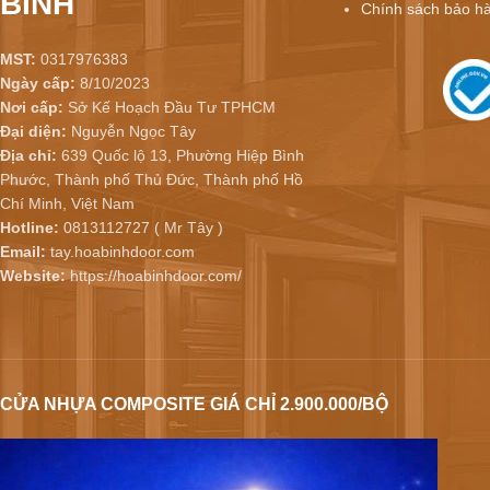
BÌNH
Chính sách bảo h
MST:
0317976383
Ngày cấp:
8/10/2023
Nơi cấp:
Sở Kế Hoạch Đầu Tư TPHCM
Đại diện:
Nguyễn Ngọc Tây
Địa chỉ:
639 Quốc lộ 13, Phường Hiệp Bình
Phước, Thành phố Thủ Đức, Thành phố Hồ
Chí Minh, Việt Nam
Hotline:
0813112727 ( Mr Tây )
Email:
tay.hoabinhdoor.com
Website:
https://hoabinhdoor.com/
CỬA NHỰA COMPOSITE GIÁ CHỈ 2.900.000/BỘ