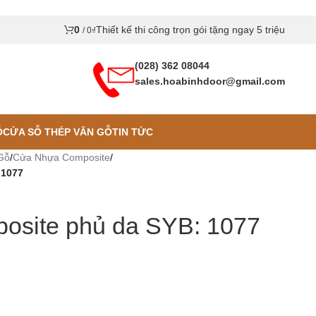
0
Thiết kế thi công trọn gói tặng ngay 5 triệu
/
0
₫
(028) 362 08044
sales.hoabinhdoor@gmail.com
Ỗ
CỬA SỖ THÉP VÂN GỖ
TIN TỨC
Gỗ
/
Cửa Nhựa Composite
/
 1077
osite phủ da SYB: 1077