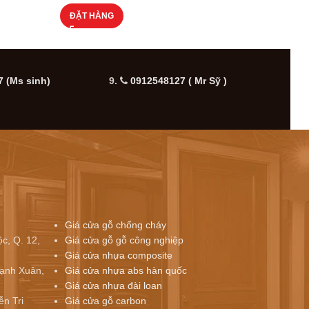
ĐẶT HÀNG
ĐẶT
 (Ms sinh)
9.
0912548127 ( Mr Sỹ )
10.
Giá cửa gỗ chống cháy
c, Q. 12,
Giá cửa gỗ gỗ công nghiệp
Giá cửa nhựa composite
ạnh Xuân,
Giá cửa nhựa abs hàn quốc
Giá cửa nhựa đài loan
ễn Tri
Giá cửa gỗ carbon