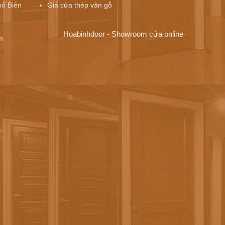
ố Biên
Giá cửa thép vân gỗ
Hoabinhdoor - Showroom cửa online
m