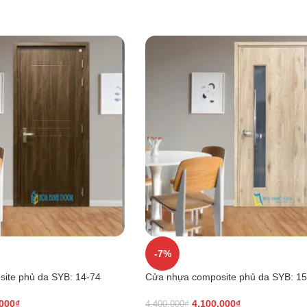
-7%
ite phủ da SYB: 14-74
Cửa nhựa composite phủ da SYB: 15
.000
₫
4.100.000
₫
4.400.000
₫