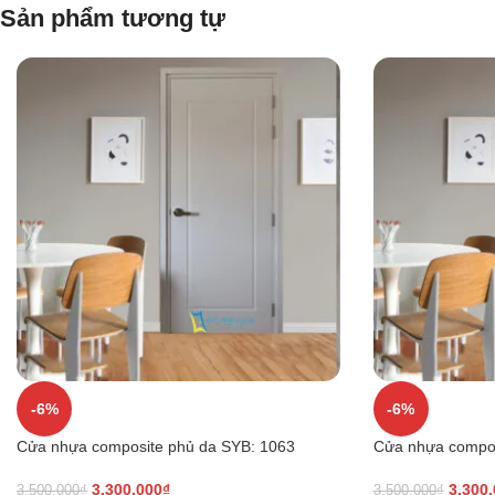
Sản phẩm tương tự
-6%
-6%
Cửa nhựa composite phủ da SYB: 1063
Cửa nhựa compos
3.300.000
₫
3.300
3.500.000
₫
3.500.000
₫