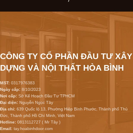
CÔNG TY CỔ PHẦN ĐẦU TƯ XÂY
DỰNG VÀ NỘI THẤT HÒA BÌNH
MST:
0317976383
Ngày cấp:
8/10/2023
Nơi cấp:
Sở Kế Hoạch Đầu Tư TPHCM
Đại diện:
Nguyễn Ngọc Tây
Địa chỉ:
639 Quốc lộ 13, Phường Hiệp Bình Phước, Thành phố Thủ
Đức, Thành phố Hồ Chí Minh, Việt Nam
Hotline:
0813112727 ( Mr Tây )
Email:
tay.hoabinhdoor.com