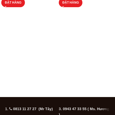
ĐẶT HÀNG
ĐẶT HÀNG
1.
0813 11 27 27 (Mr Tây)
3.
0943 47 33 55
( Ms. Hương
5
)